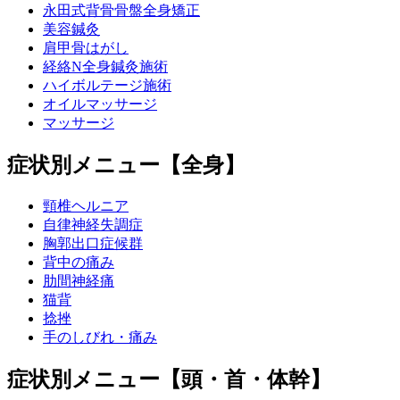
永田式背骨骨盤全身矯正
美容鍼灸
肩甲骨はがし
経絡N全身鍼灸施術
ハイボルテージ施術
オイルマッサージ
マッサージ
症状別メニュー【全身】
頸椎ヘルニア
自律神経失調症
胸郭出口症候群
背中の痛み
肋間神経痛
猫背
捻挫
手のしびれ・痛み
症状別メニュー【頭・首・体幹】