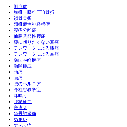
側弯症
胸椎・腰椎圧迫骨折
鎖骨骨折
頸椎症性神経根症
腰痛分離症
仙腸関節性腰痛
薬に頼りたくない頭痛
テレワークによる腰痛
テレワークによる頭痛
顔面神経麻痺
顎関節症
頭痛
腰痛
腰のヘルニア
脊柱管狭窄症
耳鳴り
眼精疲労
寝違え
坐骨神経痛
めまい
すべり症