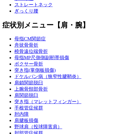
ストレートネック
ぎっくり腰
症状別メニュー【肩・腕】
母指CM関節症
舟状骨骨折
橈骨遠位端骨折
母指MP尺側側副靭帯損傷
ボクサー骨折
突き指(掌側板損傷)
ドケルバン病（狭窄性腱鞘炎）
肩鎖関節脱臼
上腕骨頸部骨折
肩関節脱臼
突き指（マレットフィンガー）
手根管症候群
肘内障
肩腱板損傷
野球肩（投球障害肩）
肘部管症候群