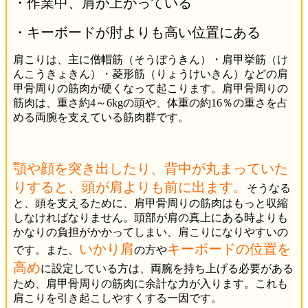
・作業中、肩が上がっている
・キーボードが肘よりも高い位置にある
肩こりは、主に僧帽筋（そうぼうきん）・肩甲挙筋（け
んこうきょきん）・菱形筋（りょうけいきん）などの肩
甲骨周りの筋肉が硬くなって起こります。肩甲骨周りの
筋肉は、重さ約4～6kgの頭や、体重の約16％の重さを占
める両腕を支えている筋肉群です。
顎や顔を突き出したり、背中が丸まっていた
りすると、頭が肩よりも前に出ます。
そうなる
と、頭を支えるために、肩甲骨周りの筋肉はもっと収縮
しなければなりません。頭部が肩の真上にある時よりも
かなりの負担がかかってしまい、肩こりになりやすいの
いかり肩
キーボードの位置を
です。また、
の方や
高め
に設定している方は、両腕を持ち上げる必要がある
ため、肩甲骨周りの筋肉に余計な力が入ります。これも
肩こりを引き起こしやすくする一因です。