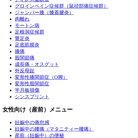
グロインペイン症候群（鼠径部痛症候群）
ジャンパー膝（膝蓋腱炎）
肉離れ
モートン病
足根洞症候群
鵞足炎
足底筋膜炎
膝痛
股関節痛
成長痛・オスグット
外反母趾
変形性膝関節症（O脚）
変形性股関節症
半月板損傷
シンスプリント
女性向け（産前）メニュー
妊娠中の倦怠感
妊娠中の腰痛（マタニティー腰痛）
産前（妊娠中）の便秘