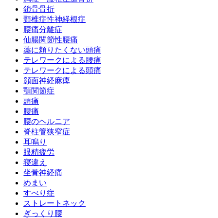
鎖骨骨折
頸椎症性神経根症
腰痛分離症
仙腸関節性腰痛
薬に頼りたくない頭痛
テレワークによる腰痛
テレワークによる頭痛
顔面神経麻痺
顎関節症
頭痛
腰痛
腰のヘルニア
脊柱管狭窄症
耳鳴り
眼精疲労
寝違え
坐骨神経痛
めまい
すべり症
ストレートネック
ぎっくり腰