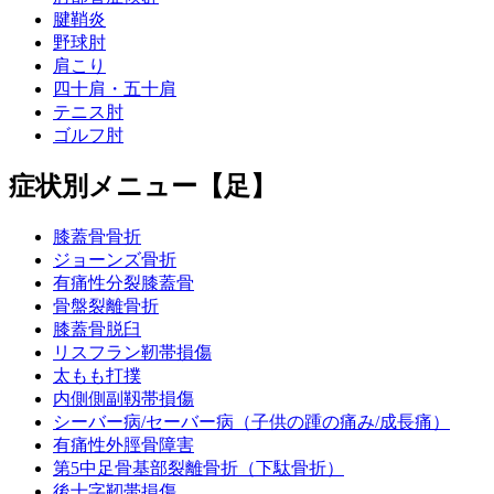
腱鞘炎
野球肘
肩こり
四十肩・五十肩
テニス肘
ゴルフ肘
症状別メニュー【足】
膝蓋骨骨折
ジョーンズ骨折
有痛性分裂膝蓋骨
骨盤裂離骨折
膝蓋骨脱臼
リスフラン靭帯損傷
太もも打撲
内側側副靱帯損傷
シーバー病/セーバー病（子供の踵の痛み/成長痛）
有痛性外脛骨障害
第5中足骨基部裂離骨折（下駄骨折）
後十字靭帯損傷