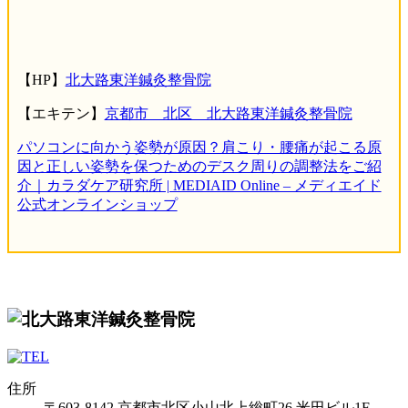
【HP】
北大路東洋鍼灸整骨院
【エキテン】
京都市 北区 北大路東洋鍼灸整骨院
パソコンに向かう姿勢が原因？肩こり・腰痛が起こる原
因と正しい姿勢を保つためのデスク周りの調整法をご紹
介｜カラダケア研究所 | MEDIAID Online – メディエイド
公式オンラインショップ
住所
〒603-8142 京都市北区小山北上総町26 米田ビル1F