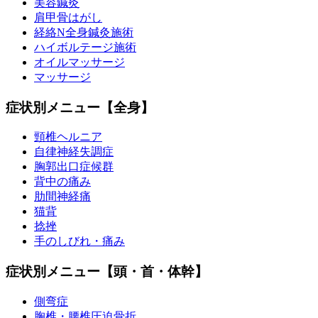
美容鍼灸
肩甲骨はがし
経絡N全身鍼灸施術
ハイボルテージ施術
オイルマッサージ
マッサージ
症状別メニュー【全身】
頸椎ヘルニア
自律神経失調症
胸郭出口症候群
背中の痛み
肋間神経痛
猫背
捻挫
手のしびれ・痛み
症状別メニュー【頭・首・体幹】
側弯症
胸椎・腰椎圧迫骨折