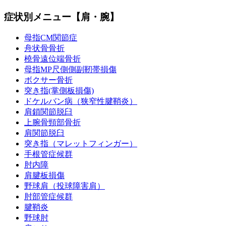
症状別メニュー【肩・腕】
母指CM関節症
舟状骨骨折
橈骨遠位端骨折
母指MP尺側側副靭帯損傷
ボクサー骨折
突き指(掌側板損傷)
ドケルバン病（狭窄性腱鞘炎）
肩鎖関節脱臼
上腕骨頸部骨折
肩関節脱臼
突き指（マレットフィンガー）
手根管症候群
肘内障
肩腱板損傷
野球肩（投球障害肩）
肘部管症候群
腱鞘炎
野球肘