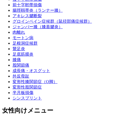
前十字靭帯損傷
腸脛靱帯炎（ランナー膝）
アキレス腱断裂
グロインペイン症候群（鼠径部痛症候群）
ジャンパー膝（膝蓋腱炎）
肉離れ
モートン病
足根洞症候群
鵞足炎
足底筋膜炎
膝痛
股関節痛
成長痛・オスグット
外反母趾
変形性膝関節症（O脚）
変形性股関節症
半月板損傷
シンスプリント
女性向けメニュー