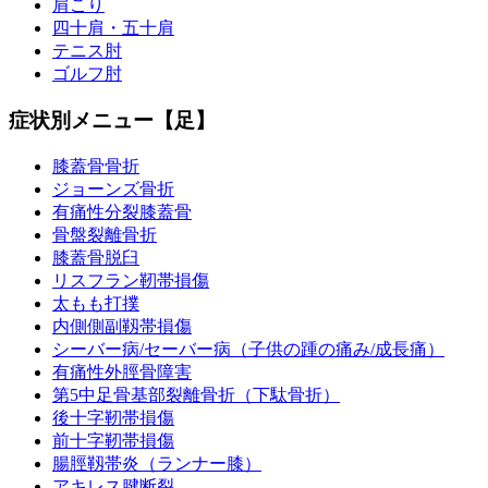
肩こり
四十肩・五十肩
テニス肘
ゴルフ肘
症状別メニュー【足】
膝蓋骨骨折
ジョーンズ骨折
有痛性分裂膝蓋骨
骨盤裂離骨折
膝蓋骨脱臼
リスフラン靭帯損傷
太もも打撲
内側側副靱帯損傷
シーバー病/セーバー病（子供の踵の痛み/成長痛）
有痛性外脛骨障害
第5中足骨基部裂離骨折（下駄骨折）
後十字靭帯損傷
前十字靭帯損傷
腸脛靱帯炎（ランナー膝）
アキレス腱断裂