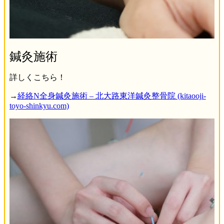
鍼灸施術
詳しくこちら！
→
経絡N全身鍼灸施術 – 北大路東洋鍼灸整骨院 (kitaooji-
toyo-shinkyu.com)