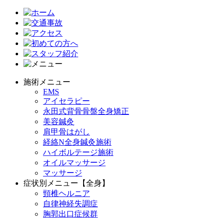
施術メニュー
EMS
アイセラピー
永田式背骨骨盤全身矯正
美容鍼灸
肩甲骨はがし
経絡N全身鍼灸施術
ハイボルテージ施術
オイルマッサージ
マッサージ
症状別メニュー【全身】
頸椎ヘルニア
自律神経失調症
胸郭出口症候群