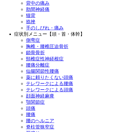
背中の痛み
肋間神経痛
猫背
捻挫
手のしびれ・痛み
症状別メニュー【頭・首・体幹】
側弯症
胸椎・腰椎圧迫骨折
鎖骨骨折
頸椎症性神経根症
腰痛分離症
仙腸関節性腰痛
薬に頼りたくない頭痛
テレワークによる腰痛
テレワークによる頭痛
顔面神経麻痺
顎関節症
頭痛
腰痛
腰のヘルニア
脊柱管狭窄症