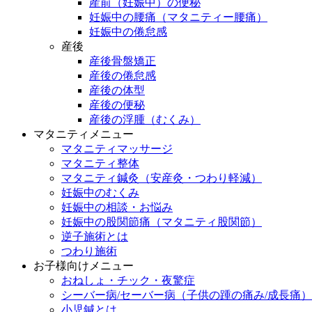
産前（妊娠中）の便秘
妊娠中の腰痛（マタニティー腰痛）
妊娠中の倦怠感
産後
産後骨盤矯正
産後の倦怠感
産後の体型
産後の便秘
産後の浮腫（むくみ）
マタニティメニュー
マタニティマッサージ
マタニティ整体
マタニティ鍼灸（安産灸・つわり軽減）
妊娠中のむくみ
妊娠中の相談・お悩み
妊娠中の股関節痛（マタニティ股関節）
逆子施術とは
つわり施術
お子様向けメニュー
おねしょ・チック・夜驚症
シーバー病/セーバー病（子供の踵の痛み/成長痛）
小児鍼とは