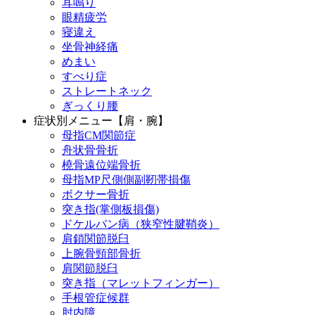
耳鳴り
眼精疲労
寝違え
坐骨神経痛
めまい
すべり症
ストレートネック
ぎっくり腰
症状別メニュー【肩・腕】
母指CM関節症
舟状骨骨折
橈骨遠位端骨折
母指MP尺側側副靭帯損傷
ボクサー骨折
突き指(掌側板損傷)
ドケルバン病（狭窄性腱鞘炎）
肩鎖関節脱臼
上腕骨頸部骨折
肩関節脱臼
突き指（マレットフィンガー）
手根管症候群
肘内障