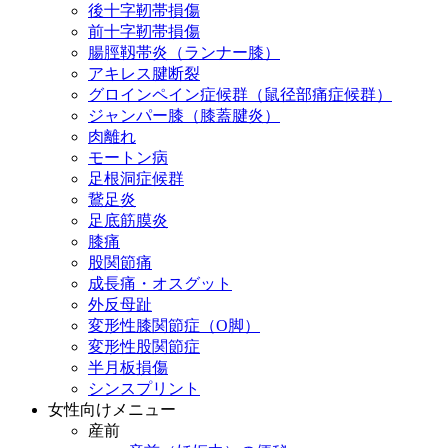
後十字靭帯損傷
前十字靭帯損傷
腸脛靱帯炎（ランナー膝）
アキレス腱断裂
グロインペイン症候群（鼠径部痛症候群）
ジャンパー膝（膝蓋腱炎）
肉離れ
モートン病
足根洞症候群
鵞足炎
足底筋膜炎
膝痛
股関節痛
成長痛・オスグット
外反母趾
変形性膝関節症（O脚）
変形性股関節症
半月板損傷
シンスプリント
女性向けメニュー
産前