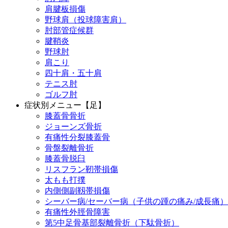
肩腱板損傷
野球肩（投球障害肩）
肘部管症候群
腱鞘炎
野球肘
肩こり
四十肩・五十肩
テニス肘
ゴルフ肘
症状別メニュー【足】
膝蓋骨骨折
ジョーンズ骨折
有痛性分裂膝蓋骨
骨盤裂離骨折
膝蓋骨脱臼
リスフラン靭帯損傷
太もも打撲
内側側副靱帯損傷
シーバー病/セーバー病（子供の踵の痛み/成長痛）
有痛性外脛骨障害
第5中足骨基部裂離骨折（下駄骨折）