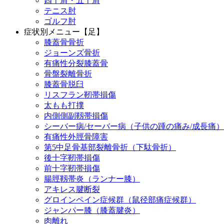
四十肩・五十肩
テニス肘
ゴルフ肘
症状別メニュー【足】
膝蓋骨骨折
ジョーンズ骨折
有痛性分裂膝蓋骨
骨盤裂離骨折
膝蓋骨脱臼
リスフラン靭帯損傷
太もも打撲
内側側副靱帯損傷
シーバー病/セーバー病（子供の踵の痛み/成長痛）
有痛性外脛骨障害
第5中足骨基部裂離骨折（下駄骨折）
後十字靭帯損傷
前十字靭帯損傷
腸脛靱帯炎（ランナー膝）
アキレス腱断裂
グロインペイン症候群（鼠径部痛症候群）
ジャンパー膝（膝蓋腱炎）
肉離れ