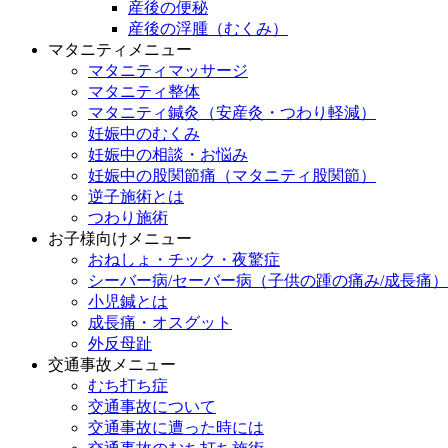
産後の便秘
産後の浮腫（むくみ）
マタニティメニュー
マタニティマッサージ
マタニティ整体
マタニティ鍼灸（安産灸・つわり軽減）
妊娠中のむくみ
妊娠中の相談・お悩み
妊娠中の股関節痛（マタニティ股関節）
逆子施術とは
つわり施術
お子様向けメニュー
おねしょ・チック・夜驚症
シーバー病/セーバー病（子供の踵の痛み/成長痛）
小児鍼とは
成長痛・オスグット
外反母趾
交通事故メニュー
むち打ち症
交通事故について
交通事故に遭った時には