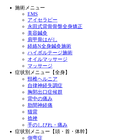
施術メニュー
EMS
アイセラピー
永田式背骨骨盤全身矯正
美容鍼灸
肩甲骨はがし
経絡N全身鍼灸施術
ハイボルテージ施術
オイルマッサージ
マッサージ
症状別メニュー【全身】
頸椎ヘルニア
自律神経失調症
胸郭出口症候群
背中の痛み
肋間神経痛
猫背
捻挫
手のしびれ・痛み
症状別メニュー【頭・首・体幹】
側弯症