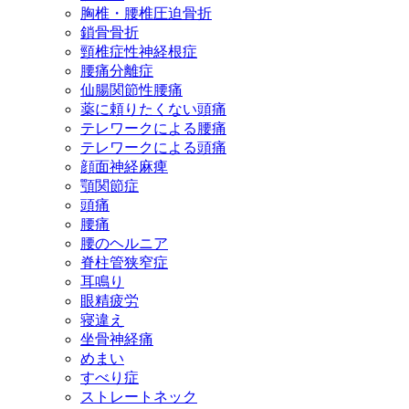
胸椎・腰椎圧迫骨折
鎖骨骨折
頸椎症性神経根症
腰痛分離症
仙腸関節性腰痛
薬に頼りたくない頭痛
テレワークによる腰痛
テレワークによる頭痛
顔面神経麻痺
顎関節症
頭痛
腰痛
腰のヘルニア
脊柱管狭窄症
耳鳴り
眼精疲労
寝違え
坐骨神経痛
めまい
すべり症
ストレートネック