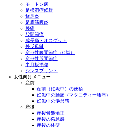
モートン病
足根洞症候群
鵞足炎
足底筋膜炎
膝痛
股関節痛
成長痛・オスグット
外反母趾
変形性膝関節症（O脚）
変形性股関節症
半月板損傷
シンスプリント
女性向けメニュー
産前
産前（妊娠中）の便秘
妊娠中の腰痛（マタニティー腰痛）
妊娠中の倦怠感
産後
産後骨盤矯正
産後の倦怠感
産後の体型