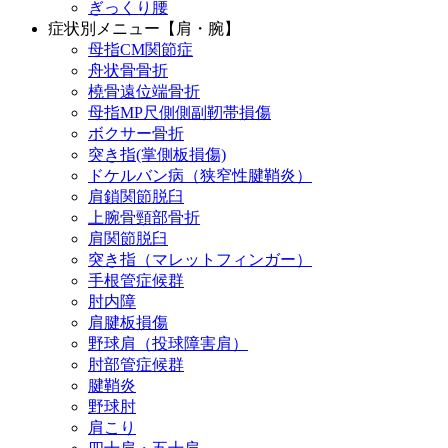
ぎっくり腰
症状別メニュー【肩・腕】
母指CM関節症
舟状骨骨折
橈骨遠位端骨折
母指MP尺側側副靭帯損傷
ボクサー骨折
突き指(掌側板損傷)
ドケルバン病（狭窄性腱鞘炎）
肩鎖関節脱臼
上腕骨頸部骨折
肩関節脱臼
突き指（マレットフィンガー）
手根管症候群
肘内障
肩腱板損傷
野球肩（投球障害肩）
肘部管症候群
腱鞘炎
野球肘
肩こり