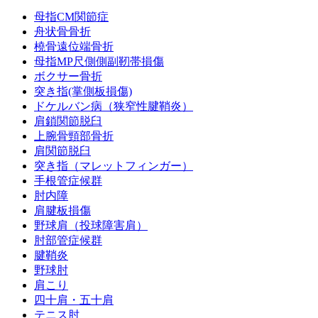
母指CM関節症
舟状骨骨折
橈骨遠位端骨折
母指MP尺側側副靭帯損傷
ボクサー骨折
突き指(掌側板損傷)
ドケルバン病（狭窄性腱鞘炎）
肩鎖関節脱臼
上腕骨頸部骨折
肩関節脱臼
突き指（マレットフィンガー）
手根管症候群
肘内障
肩腱板損傷
野球肩（投球障害肩）
肘部管症候群
腱鞘炎
野球肘
肩こり
四十肩・五十肩
テニス肘