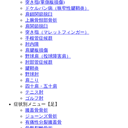
突き指(掌側板損傷)
ドケルバン病（狭窄性腱鞘炎）
肩鎖関節脱臼
上腕骨頸部骨折
肩関節脱臼
突き指（マレットフィンガー）
手根管症候群
肘内障
肩腱板損傷
野球肩（投球障害肩）
肘部管症候群
腱鞘炎
野球肘
肩こり
四十肩・五十肩
テニス肘
ゴルフ肘
症状別メニュー【足】
膝蓋骨骨折
ジョーンズ骨折
有痛性分裂膝蓋骨