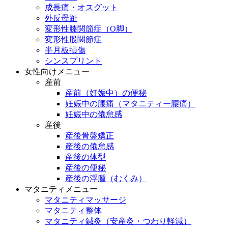
成長痛・オスグット
外反母趾
変形性膝関節症（O脚）
変形性股関節症
半月板損傷
シンスプリント
女性向けメニュー
産前
産前（妊娠中）の便秘
妊娠中の腰痛（マタニティー腰痛）
妊娠中の倦怠感
産後
産後骨盤矯正
産後の倦怠感
産後の体型
産後の便秘
産後の浮腫（むくみ）
マタニティメニュー
マタニティマッサージ
マタニティ整体
マタニティ鍼灸（安産灸・つわり軽減）