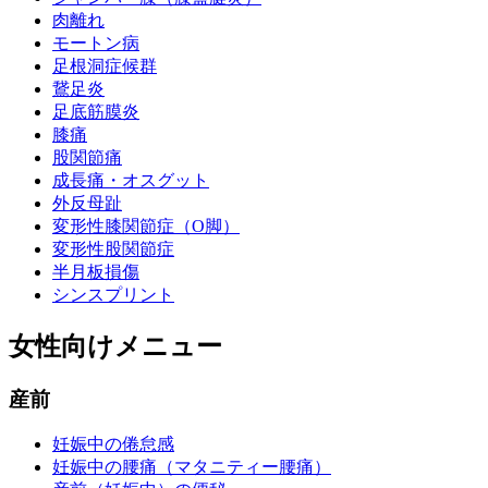
肉離れ
モートン病
足根洞症候群
鵞足炎
足底筋膜炎
膝痛
股関節痛
成長痛・オスグット
外反母趾
変形性膝関節症（O脚）
変形性股関節症
半月板損傷
シンスプリント
女性向けメニュー
産前
妊娠中の倦怠感
妊娠中の腰痛（マタニティー腰痛）