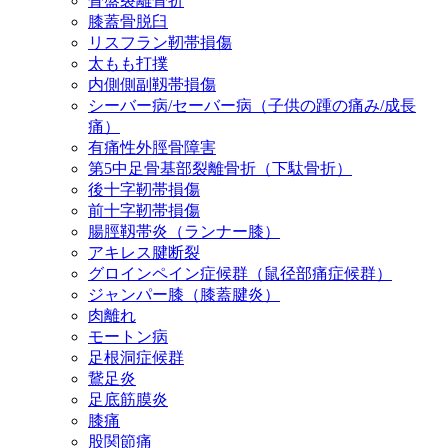
骨盤裂離骨折
膝蓋骨脱臼
リスフラン靭帯損傷
太もも打撲
内側側副靱帯損傷
シーバー病/セーバー病（子供の踵の痛み/成長
痛）
有痛性外脛骨障害
第5中足骨基部裂離骨折（下駄骨折）
後十字靭帯損傷
前十字靭帯損傷
腸脛靱帯炎（ランナー膝）
アキレス腱断裂
グロインペイン症候群（鼠径部痛症候群）
ジャンパー膝（膝蓋腱炎）
肉離れ
モートン病
足根洞症候群
鵞足炎
足底筋膜炎
膝痛
股関節痛