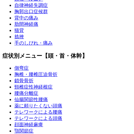
自律神経失調症
胸郭出口症候群
背中の痛み
肋間神経痛
猫背
捻挫
手のしびれ・痛み
症状別メニュー【頭・首・体幹】
側弯症
胸椎・腰椎圧迫骨折
鎖骨骨折
頸椎症性神経根症
腰痛分離症
仙腸関節性腰痛
薬に頼りたくない頭痛
テレワークによる腰痛
テレワークによる頭痛
顔面神経麻痺
顎関節症