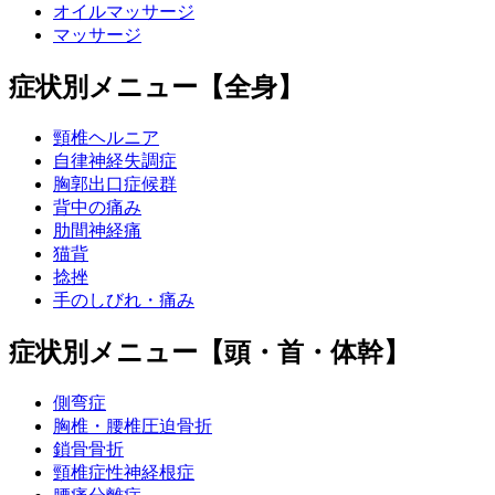
オイルマッサージ
マッサージ
症状別メニュー【全身】
頸椎ヘルニア
自律神経失調症
胸郭出口症候群
背中の痛み
肋間神経痛
猫背
捻挫
手のしびれ・痛み
症状別メニュー【頭・首・体幹】
側弯症
胸椎・腰椎圧迫骨折
鎖骨骨折
頸椎症性神経根症