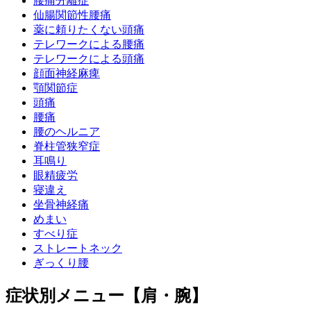
腰痛分離症
仙腸関節性腰痛
薬に頼りたくない頭痛
テレワークによる腰痛
テレワークによる頭痛
顔面神経麻痺
顎関節症
頭痛
腰痛
腰のヘルニア
脊柱管狭窄症
耳鳴り
眼精疲労
寝違え
坐骨神経痛
めまい
すべり症
ストレートネック
ぎっくり腰
症状別メニュー【肩・腕】