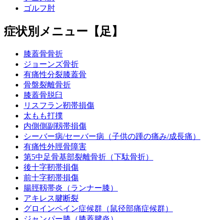
ゴルフ肘
症状別メニュー【足】
膝蓋骨骨折
ジョーンズ骨折
有痛性分裂膝蓋骨
骨盤裂離骨折
膝蓋骨脱臼
リスフラン靭帯損傷
太もも打撲
内側側副靱帯損傷
シーバー病/セーバー病（子供の踵の痛み/成長痛）
有痛性外脛骨障害
第5中足骨基部裂離骨折（下駄骨折）
後十字靭帯損傷
前十字靭帯損傷
腸脛靱帯炎（ランナー膝）
アキレス腱断裂
グロインペイン症候群（鼠径部痛症候群）
ジャンパー膝（膝蓋腱炎）