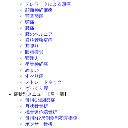
テレワークによる頭痛
顔面神経麻痺
顎関節症
頭痛
腰痛
腰のヘルニア
脊柱管狭窄症
耳鳴り
眼精疲労
寝違え
坐骨神経痛
めまい
すべり症
ストレートネック
ぎっくり腰
症状別メニュー【肩・腕】
母指CM関節症
舟状骨骨折
橈骨遠位端骨折
母指MP尺側側副靭帯損傷
ボクサー骨折