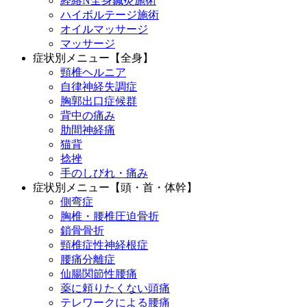
経絡N全身鍼灸施術
ハイボルテージ施術
オイルマッサージ
マッサージ
症状別メニュー【全身】
頸椎ヘルニア
自律神経失調症
胸郭出口症候群
背中の痛み
肋間神経痛
猫背
捻挫
手のしびれ・痛み
症状別メニュー【頭・首・体幹】
側弯症
胸椎・腰椎圧迫骨折
鎖骨骨折
頸椎症性神経根症
腰痛分離症
仙腸関節性腰痛
薬に頼りたくない頭痛
テレワークによる腰痛