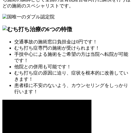
どの施術のスペシャリストです。
交通事故の施術窓口負担金は
0円
です！
むち打ち症専門
の施術が受けられます！
手技中心による施術
をご希望の方は当院へ
転院
が可能
です！
他院との
併用
も可能です！
むち打ち症の原因に迫り、症状を
根本的に改善
してい
きます！
患者様に不安のないよう、
カウンセリング
をしっかり
行います！