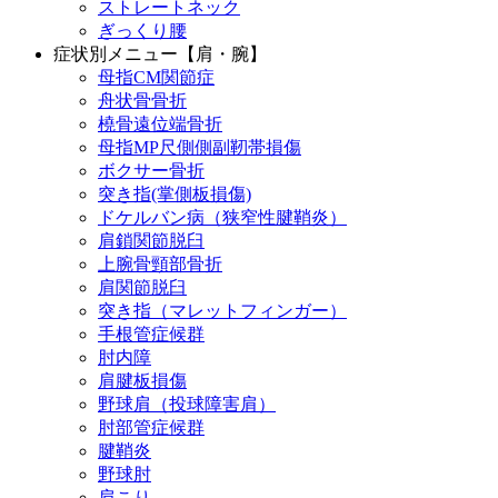
ストレートネック
ぎっくり腰
症状別メニュー【肩・腕】
母指CM関節症
舟状骨骨折
橈骨遠位端骨折
母指MP尺側側副靭帯損傷
ボクサー骨折
突き指(掌側板損傷)
ドケルバン病（狭窄性腱鞘炎）
肩鎖関節脱臼
上腕骨頸部骨折
肩関節脱臼
突き指（マレットフィンガー）
手根管症候群
肘内障
肩腱板損傷
野球肩（投球障害肩）
肘部管症候群
腱鞘炎
野球肘
肩こり