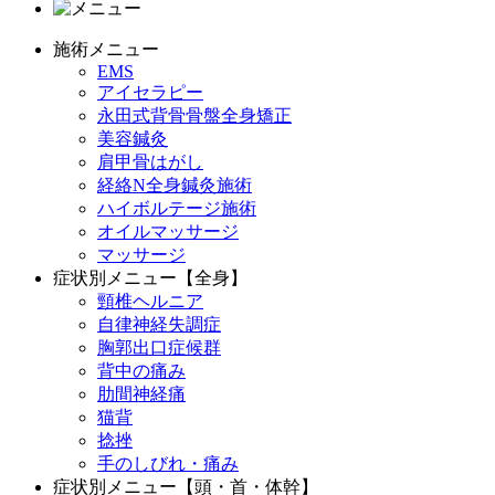
施術メニュー
EMS
アイセラピー
永田式背骨骨盤全身矯正
美容鍼灸
肩甲骨はがし
経絡N全身鍼灸施術
ハイボルテージ施術
オイルマッサージ
マッサージ
症状別メニュー【全身】
頸椎ヘルニア
自律神経失調症
胸郭出口症候群
背中の痛み
肋間神経痛
猫背
捻挫
手のしびれ・痛み
症状別メニュー【頭・首・体幹】