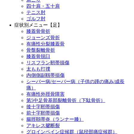
四十肩・五十肩
テニス肘
ゴルフ肘
症状別メニュー【足】
膝蓋骨骨折
ジョーンズ骨折
有痛性分裂膝蓋骨
骨盤裂離骨折
膝蓋骨脱臼
リスフラン靭帯損傷
太もも打撲
内側側副靱帯損傷
シーバー病/セーバー病（子供の踵の痛み/成長
痛）
有痛性外脛骨障害
第5中足骨基部裂離骨折（下駄骨折）
後十字靭帯損傷
前十字靭帯損傷
腸脛靱帯炎（ランナー膝）
アキレス腱断裂
グロインペイン症候群（鼠径部痛症候群）