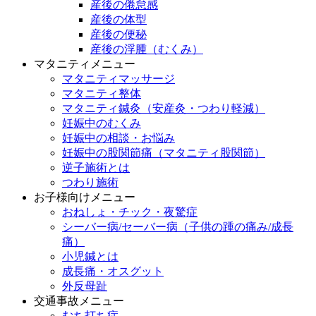
産後の倦怠感
産後の体型
産後の便秘
産後の浮腫（むくみ）
マタニティメニュー
マタニティマッサージ
マタニティ整体
マタニティ鍼灸（安産灸・つわり軽減）
妊娠中のむくみ
妊娠中の相談・お悩み
妊娠中の股関節痛（マタニティ股関節）
逆子施術とは
つわり施術
お子様向けメニュー
おねしょ・チック・夜驚症
シーバー病/セーバー病（子供の踵の痛み/成長
痛）
小児鍼とは
成長痛・オスグット
外反母趾
交通事故メニュー
むち打ち症