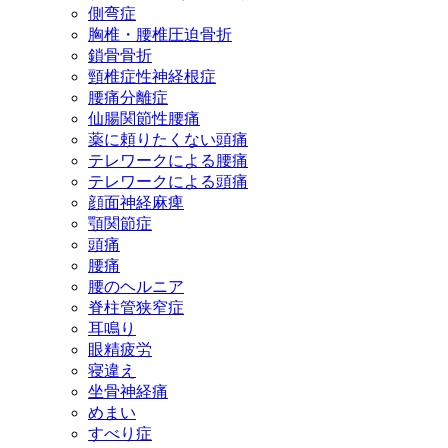
側弯症
胸椎・腰椎圧迫骨折
鎖骨骨折
頸椎症性神経根症
腰痛分離症
仙腸関節性腰痛
薬に頼りたくない頭痛
テレワークによる腰痛
テレワークによる頭痛
顔面神経麻痺
顎関節症
頭痛
腰痛
腰のヘルニア
脊柱管狭窄症
耳鳴り
眼精疲労
寝違え
坐骨神経痛
めまい
すべり症