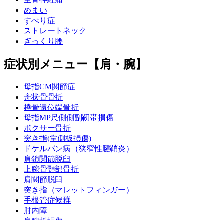
めまい
すべり症
ストレートネック
ぎっくり腰
症状別メニュー【肩・腕】
母指CM関節症
舟状骨骨折
橈骨遠位端骨折
母指MP尺側側副靭帯損傷
ボクサー骨折
突き指(掌側板損傷)
ドケルバン病（狭窄性腱鞘炎）
肩鎖関節脱臼
上腕骨頸部骨折
肩関節脱臼
突き指（マレットフィンガー）
手根管症候群
肘内障