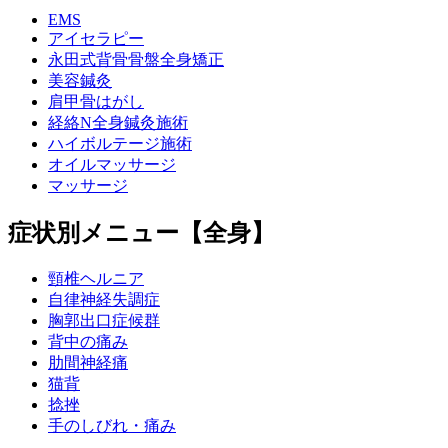
EMS
アイセラピー
永田式背骨骨盤全身矯正
美容鍼灸
肩甲骨はがし
経絡N全身鍼灸施術
ハイボルテージ施術
オイルマッサージ
マッサージ
症状別メニュー【全身】
頸椎ヘルニア
自律神経失調症
胸郭出口症候群
背中の痛み
肋間神経痛
猫背
捻挫
手のしびれ・痛み