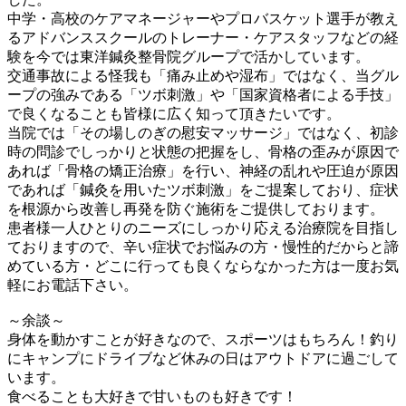
中学・高校のケアマネージャーやプロバスケット選手が教え
るアドバンススクールのトレーナー・ケアスタッフなどの経
験を今では東洋鍼灸整骨院グループで活かしています。
交通事故による怪我も「痛み止めや湿布」ではなく、当グル
ープの強みである「ツボ刺激」や「国家資格者による手技」
で良くなることも皆様に広く知って頂きたいです。
当院では「その場しのぎの慰安マッサージ」ではなく、初診
時の問診でしっかりと状態の把握をし、骨格の歪みが原因で
あれば「骨格の矯正治療」を行い、神経の乱れや圧迫が原因
であれば「鍼灸を用いたツボ刺激」をご提案しており、症状
を根源から改善し再発を防ぐ施術をご提供しております。
患者様一人ひとりのニーズにしっかり応える治療院を目指し
ておりますので、辛い症状でお悩みの方・慢性的だからと諦
めている方・どこに行っても良くならなかった方は一度お気
軽にお電話下さい。
～余談～
身体を動かすことが好きなので、スポーツはもちろん！釣り
にキャンプにドライブなど休みの日はアウトドアに過ごして
います。
食べることも大好きで甘いものも好きです！