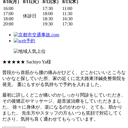
8/10(月）
8/11(火）
8/12(水）
8/13(木）
16:00
17:30
11:00
17:00
18:00
11:30
休診日
18:00
18:30
16:30
20:00
19:30
17:30
★★★★★
Sachiyo Ya様
普段から首筋から腰の痛みがひどく、どこかにいいところな
いかなと探していた所、家の近くに北大路東洋鍼灸整骨院を
発見。 藁にもすがる気持ちで予約を入れました。
最初に詳しくどこが痛いのかしっかり問診をしていただき、
その後矯正やマッサージ、超音波治療をしていただきまし
た。 徐々に身体が、楽になるのがわかり、とても、助かり
ました。 先生方やスタッフの方もいつも笑顔で対応してく
ださり、気持ち良く通わせてもらっています。