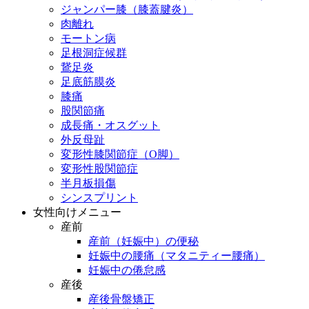
ジャンパー膝（膝蓋腱炎）
肉離れ
モートン病
足根洞症候群
鵞足炎
足底筋膜炎
膝痛
股関節痛
成長痛・オスグット
外反母趾
変形性膝関節症（O脚）
変形性股関節症
半月板損傷
シンスプリント
女性向けメニュー
産前
産前（妊娠中）の便秘
妊娠中の腰痛（マタニティー腰痛）
妊娠中の倦怠感
産後
産後骨盤矯正