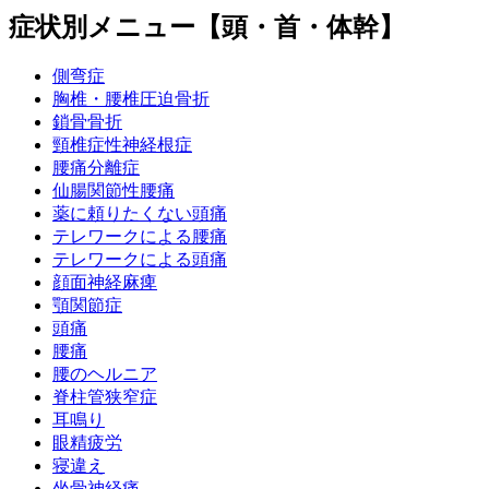
症状別メニュー【頭・首・体幹】
側弯症
胸椎・腰椎圧迫骨折
鎖骨骨折
頸椎症性神経根症
腰痛分離症
仙腸関節性腰痛
薬に頼りたくない頭痛
テレワークによる腰痛
テレワークによる頭痛
顔面神経麻痺
顎関節症
頭痛
腰痛
腰のヘルニア
脊柱管狭窄症
耳鳴り
眼精疲労
寝違え
坐骨神経痛