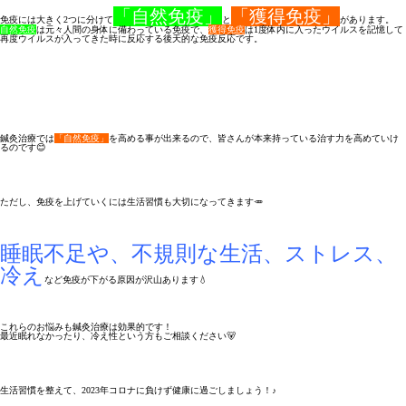
「自然免疫」
「獲得免疫」
免疫には大きく2つに分けて
と
があります。
自然免疫
は元々人間の身体に備わっている免疫で、
獲得免疫
は1度体内に入ったウイルスを記憶して
再度ウイルスが入ってきた時に反応する後天的な免疫反応です。
鍼灸治療では
「自然免疫」
を高める事が出来るので、皆さんが本来持っている治す力を高めていけ
るのです😊
ただし、免疫を上げていくには生活習慣も大切になってきます🥕
睡眠不足や、不規則な生活、ストレス、
冷え
など免疫が下がる原因が沢山あります💧
これらのお悩みも鍼灸治療は効果的です！
最近眠れなかったり、冷え性という方もご相談ください🐻
生活習慣を整えて、2023年コロナに負けず健康に過ごしましょう！♪