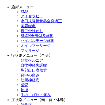
施術メニュー
EMS
アイセラピー
永田式背骨骨盤全身矯正
美容鍼灸
肩甲骨はがし
経絡N全身鍼灸施術
ハイボルテージ施術
オイルマッサージ
マッサージ
症状別メニュー【全身】
頸椎ヘルニア
自律神経失調症
胸郭出口症候群
背中の痛み
肋間神経痛
猫背
捻挫
手のしびれ・痛み
症状別メニュー【頭・首・体幹】
側弯症