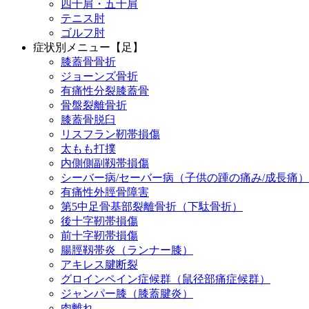
四十肩・五十肩
テニス肘
ゴルフ肘
症状別メニュー【足】
膝蓋骨骨折
ジョーンズ骨折
有痛性分裂膝蓋骨
骨盤裂離骨折
膝蓋骨脱臼
リスフラン靭帯損傷
太もも打撲
内側側副靱帯損傷
シーバー病/セーバー病（子供の踵の痛み/成長痛）
有痛性外脛骨障害
第5中足骨基部裂離骨折（下駄骨折）
後十字靭帯損傷
前十字靭帯損傷
腸脛靱帯炎（ランナー膝）
アキレス腱断裂
グロインペイン症候群（鼠径部痛症候群）
ジャンパー膝（膝蓋腱炎）
肉離れ