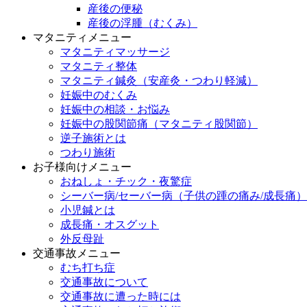
産後の便秘
産後の浮腫（むくみ）
マタニティメニュー
マタニティマッサージ
マタニティ整体
マタニティ鍼灸（安産灸・つわり軽減）
妊娠中のむくみ
妊娠中の相談・お悩み
妊娠中の股関節痛（マタニティ股関節）
逆子施術とは
つわり施術
お子様向けメニュー
おねしょ・チック・夜驚症
シーバー病/セーバー病（子供の踵の痛み/成長痛）
小児鍼とは
成長痛・オスグット
外反母趾
交通事故メニュー
むち打ち症
交通事故について
交通事故に遭った時には