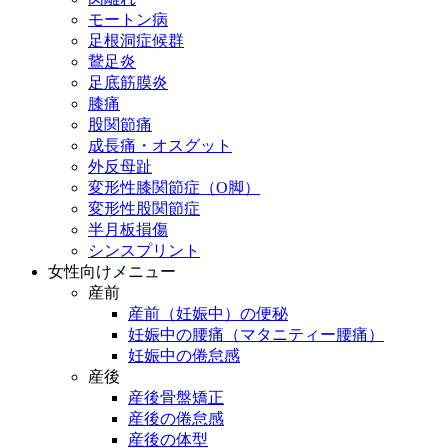
モートン病
足根洞症候群
鵞足炎
足底筋膜炎
膝痛
股関節痛
成長痛・オスグット
外反母趾
変形性膝関節症（O脚）
変形性股関節症
半月板損傷
シンスプリント
女性向けメニュー
産前
産前（妊娠中）の便秘
妊娠中の腰痛（マタニティー腰痛）
妊娠中の倦怠感
産後
産後骨盤矯正
産後の倦怠感
産後の体型