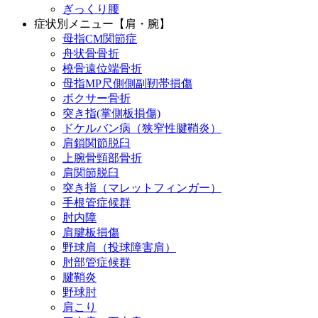
ぎっくり腰
症状別メニュー【肩・腕】
母指CM関節症
舟状骨骨折
橈骨遠位端骨折
母指MP尺側側副靭帯損傷
ボクサー骨折
突き指(掌側板損傷)
ドケルバン病（狭窄性腱鞘炎）
肩鎖関節脱臼
上腕骨頸部骨折
肩関節脱臼
突き指（マレットフィンガー）
手根管症候群
肘内障
肩腱板損傷
野球肩（投球障害肩）
肘部管症候群
腱鞘炎
野球肘
肩こり