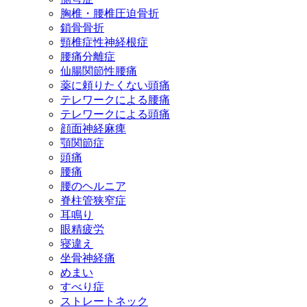
胸椎・腰椎圧迫骨折
鎖骨骨折
頸椎症性神経根症
腰痛分離症
仙腸関節性腰痛
薬に頼りたくない頭痛
テレワークによる腰痛
テレワークによる頭痛
顔面神経麻痺
顎関節症
頭痛
腰痛
腰のヘルニア
脊柱管狭窄症
耳鳴り
眼精疲労
寝違え
坐骨神経痛
めまい
すべり症
ストレートネック