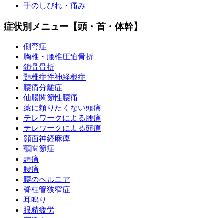
手のしびれ・痛み
症状別メニュー【頭・首・体幹】
側弯症
胸椎・腰椎圧迫骨折
鎖骨骨折
頸椎症性神経根症
腰痛分離症
仙腸関節性腰痛
薬に頼りたくない頭痛
テレワークによる腰痛
テレワークによる頭痛
顔面神経麻痺
顎関節症
頭痛
腰痛
腰のヘルニア
脊柱管狭窄症
耳鳴り
眼精疲労