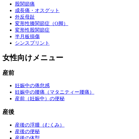
股関節痛
成長痛・オスグット
外反母趾
変形性膝関節症（O脚）
変形性股関節症
半月板損傷
シンスプリント
女性向けメニュー
産前
妊娠中の倦怠感
妊娠中の腰痛（マタニティー腰痛）
産前（妊娠中）の便秘
産後
産後の浮腫（むくみ）
産後の便秘
産後の体型