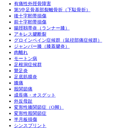
有痛性外脛骨障害
第5中足骨基部裂離骨折（下駄骨折）
後十字靭帯損傷
前十字靭帯損傷
腸脛靱帯炎（ランナー膝）
アキレス腱断裂
グロインペイン症候群（鼠径部痛症候群）
ジャンパー膝（膝蓋腱炎）
肉離れ
モートン病
足根洞症候群
鵞足炎
足底筋膜炎
膝痛
股関節痛
成長痛・オスグット
外反母趾
変形性膝関節症（O脚）
変形性股関節症
半月板損傷
シンスプリント