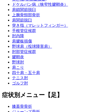
ドケルバン病（狭窄性腱鞘炎）
肩鎖関節脱臼
上腕骨頸部骨折
肩関節脱臼
突き指（マレットフィンガー）
手根管症候群
肘内障
肩腱板損傷
野球肩（投球障害肩）
肘部管症候群
腱鞘炎
野球肘
肩こり
四十肩・五十肩
テニス肘
ゴルフ肘
症状別メニュー【足】
膝蓋骨骨折
ジョーンズ骨折