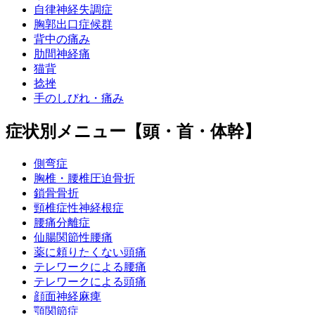
自律神経失調症
胸郭出口症候群
背中の痛み
肋間神経痛
猫背
捻挫
手のしびれ・痛み
症状別メニュー【頭・首・体幹】
側弯症
胸椎・腰椎圧迫骨折
鎖骨骨折
頸椎症性神経根症
腰痛分離症
仙腸関節性腰痛
薬に頼りたくない頭痛
テレワークによる腰痛
テレワークによる頭痛
顔面神経麻痺
顎関節症