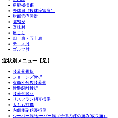
肩腱板損傷
野球肩（投球障害肩）
肘部管症候群
腱鞘炎
野球肘
肩こり
四十肩・五十肩
テニス肘
ゴルフ肘
症状別メニュー【足】
膝蓋骨骨折
ジョーンズ骨折
有痛性分裂膝蓋骨
骨盤裂離骨折
膝蓋骨脱臼
リスフラン靭帯損傷
太もも打撲
内側側副靱帯損傷
シーバー病/セーバー病（子供の踵の痛み/成長痛）