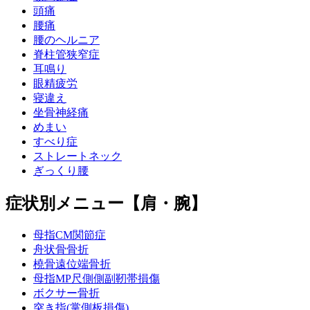
頭痛
腰痛
腰のヘルニア
脊柱管狭窄症
耳鳴り
眼精疲労
寝違え
坐骨神経痛
めまい
すべり症
ストレートネック
ぎっくり腰
症状別メニュー【肩・腕】
母指CM関節症
舟状骨骨折
橈骨遠位端骨折
母指MP尺側側副靭帯損傷
ボクサー骨折
突き指(掌側板損傷)