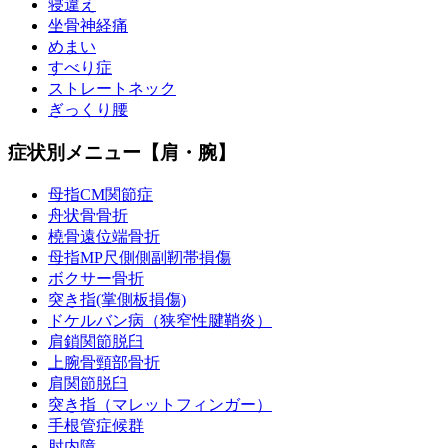
寝違え
坐骨神経痛
めまい
すべり症
ストレートネック
ぎっくり腰
症状別メニュー【肩・腕】
母指CM関節症
舟状骨骨折
橈骨遠位端骨折
母指MP尺側側副靭帯損傷
ボクサー骨折
突き指(掌側板損傷)
ドケルバン病（狭窄性腱鞘炎）
肩鎖関節脱臼
上腕骨頸部骨折
肩関節脱臼
突き指（マレットフィンガー）
手根管症候群
肘内障