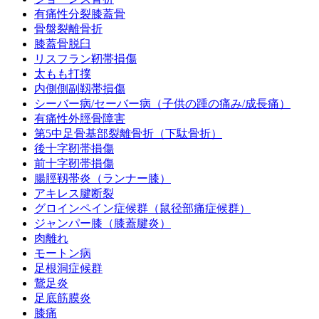
有痛性分裂膝蓋骨
骨盤裂離骨折
膝蓋骨脱臼
リスフラン靭帯損傷
太もも打撲
内側側副靱帯損傷
シーバー病/セーバー病（子供の踵の痛み/成長痛）
有痛性外脛骨障害
第5中足骨基部裂離骨折（下駄骨折）
後十字靭帯損傷
前十字靭帯損傷
腸脛靱帯炎（ランナー膝）
アキレス腱断裂
グロインペイン症候群（鼠径部痛症候群）
ジャンパー膝（膝蓋腱炎）
肉離れ
モートン病
足根洞症候群
鵞足炎
足底筋膜炎
膝痛