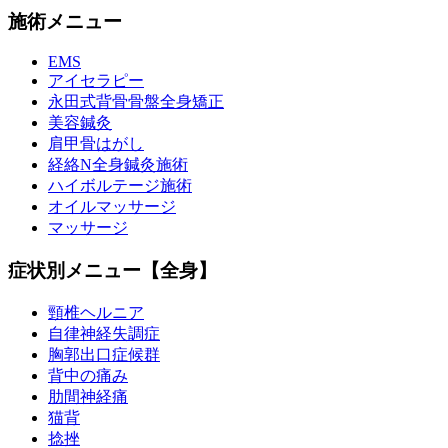
施術メニュー
EMS
アイセラピー
永田式背骨骨盤全身矯正
美容鍼灸
肩甲骨はがし
経絡N全身鍼灸施術
ハイボルテージ施術
オイルマッサージ
マッサージ
症状別メニュー【全身】
頸椎ヘルニア
自律神経失調症
胸郭出口症候群
背中の痛み
肋間神経痛
猫背
捻挫