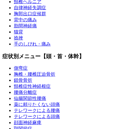
頸椎ヘルニア
自律神経失調症
胸郭出口症候群
背中の痛み
肋間神経痛
猫背
捻挫
手のしびれ・痛み
症状別メニュー【頭・首・体幹】
側弯症
胸椎・腰椎圧迫骨折
鎖骨骨折
頸椎症性神経根症
腰痛分離症
仙腸関節性腰痛
薬に頼りたくない頭痛
テレワークによる腰痛
テレワークによる頭痛
顔面神経麻痺
顎関節症