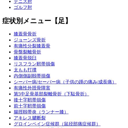
テニス肘
ゴルフ肘
症状別メニュー【足】
膝蓋骨骨折
ジョーンズ骨折
有痛性分裂膝蓋骨
骨盤裂離骨折
膝蓋骨脱臼
リスフラン靭帯損傷
太もも打撲
内側側副靱帯損傷
シーバー病/セーバー病（子供の踵の痛み/成長痛）
有痛性外脛骨障害
第5中足骨基部裂離骨折（下駄骨折）
後十字靭帯損傷
前十字靭帯損傷
腸脛靱帯炎（ランナー膝）
アキレス腱断裂
グロインペイン症候群（鼠径部痛症候群）