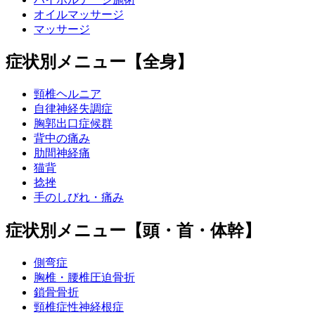
オイルマッサージ
マッサージ
症状別メニュー【全身】
頸椎ヘルニア
自律神経失調症
胸郭出口症候群
背中の痛み
肋間神経痛
猫背
捻挫
手のしびれ・痛み
症状別メニュー【頭・首・体幹】
側弯症
胸椎・腰椎圧迫骨折
鎖骨骨折
頸椎症性神経根症