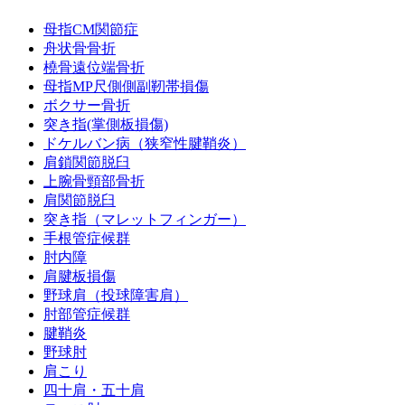
母指CM関節症
舟状骨骨折
橈骨遠位端骨折
母指MP尺側側副靭帯損傷
ボクサー骨折
突き指(掌側板損傷)
ドケルバン病（狭窄性腱鞘炎）
肩鎖関節脱臼
上腕骨頸部骨折
肩関節脱臼
突き指（マレットフィンガー）
手根管症候群
肘内障
肩腱板損傷
野球肩（投球障害肩）
肘部管症候群
腱鞘炎
野球肘
肩こり
四十肩・五十肩