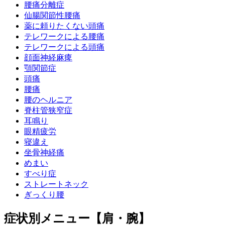
腰痛分離症
仙腸関節性腰痛
薬に頼りたくない頭痛
テレワークによる腰痛
テレワークによる頭痛
顔面神経麻痺
顎関節症
頭痛
腰痛
腰のヘルニア
脊柱管狭窄症
耳鳴り
眼精疲労
寝違え
坐骨神経痛
めまい
すべり症
ストレートネック
ぎっくり腰
症状別メニュー【肩・腕】