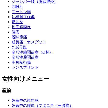
ジャンパー膝（膝蓋腱炎）
肉離れ
モートン病
足根洞症候群
鵞足炎
足底筋膜炎
膝痛
股関節痛
成長痛・オスグット
外反母趾
変形性膝関節症（O脚）
変形性股関節症
半月板損傷
シンスプリント
女性向けメニュー
産前
妊娠中の倦怠感
妊娠中の腰痛（マタニティー腰痛）