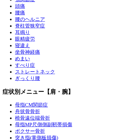
頭痛
腰痛
腰のヘルニア
脊柱管狭窄症
耳鳴り
眼精疲労
寝違え
坐骨神経痛
めまい
すべり症
ストレートネック
ぎっくり腰
症状別メニュー【肩・腕】
母指CM関節症
舟状骨骨折
橈骨遠位端骨折
母指MP尺側側副靭帯損傷
ボクサー骨折
突き指(掌側板損傷)