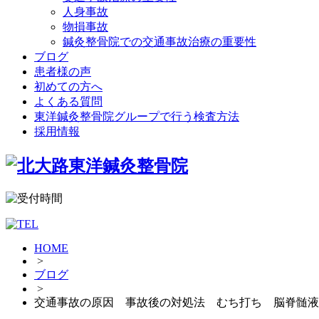
人身事故
物損事故
鍼灸整骨院での交通事故治療の重要性
ブログ
患者様の声
初めての方へ
よくある質問
東洋鍼灸整骨院グループで行う検査方法
採用情報
HOME
>
ブログ
>
交通事故の原因 事故後の対処法 むち打ち 脳脊髄液