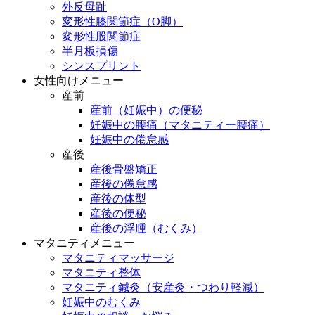
外反母趾
変形性膝関節症（O脚）
変形性股関節症
半月板損傷
シンスプリント
女性向けメニュー
産前
産前（妊娠中）の便秘
妊娠中の腰痛（マタニティー腰痛）
妊娠中の倦怠感
産後
産後骨盤矯正
産後の倦怠感
産後の体型
産後の便秘
産後の浮腫（むくみ）
マタニティメニュー
マタニティマッサージ
マタニティ整体
マタニティ鍼灸（安産灸・つわり軽減）
妊娠中のむくみ