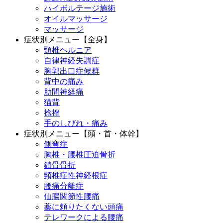
ハイボルテージ施術
オイルマッサージ
マッサージ
症状別メニュー【全身】
頸椎ヘルニア
自律神経失調症
胸郭出口症候群
背中の痛み
肋間神経痛
猫背
捻挫
手のしびれ・痛み
症状別メニュー【頭・首・体幹】
側弯症
胸椎・腰椎圧迫骨折
鎖骨骨折
頸椎症性神経根症
腰痛分離症
仙腸関節性腰痛
薬に頼りたくない頭痛
テレワークによる腰痛