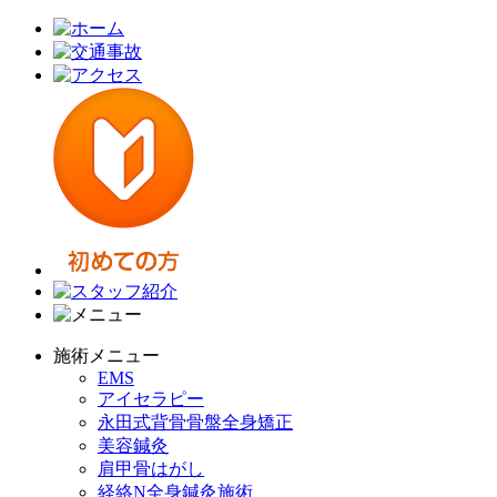
施術メニュー
EMS
アイセラピー
永田式背骨骨盤全身矯正
美容鍼灸
肩甲骨はがし
経絡N全身鍼灸施術