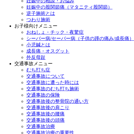
妊娠中の相談・お悩み
妊娠中の股関節痛（マタニティ股関節）
逆子施術とは
つわり施術
お子様向けメニュー
おねしょ・チック・夜驚症
シーバー病/セーバー病（子供の踵の痛み/成長痛）
小児鍼とは
成長痛・オスグット
外反母趾
交通事故メニュー
むち打ち症
交通事故について
交通事故に遭った時には
交通事故のむち打ち施術
交通事故の保険
交通事故後の整骨院の通い方
交通事故後の肩こり
交通事故後の腰痛
交通事故後の頭痛
交通事故治療
交通事故治療の重要性