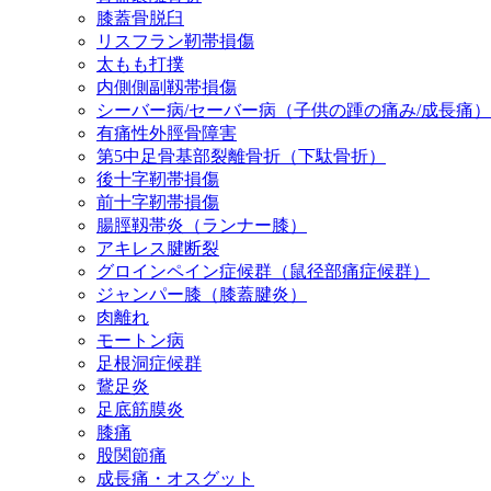
膝蓋骨脱臼
リスフラン靭帯損傷
太もも打撲
内側側副靱帯損傷
シーバー病/セーバー病（子供の踵の痛み/成長痛）
有痛性外脛骨障害
第5中足骨基部裂離骨折（下駄骨折）
後十字靭帯損傷
前十字靭帯損傷
腸脛靱帯炎（ランナー膝）
アキレス腱断裂
グロインペイン症候群（鼠径部痛症候群）
ジャンパー膝（膝蓋腱炎）
肉離れ
モートン病
足根洞症候群
鵞足炎
足底筋膜炎
膝痛
股関節痛
成長痛・オスグット