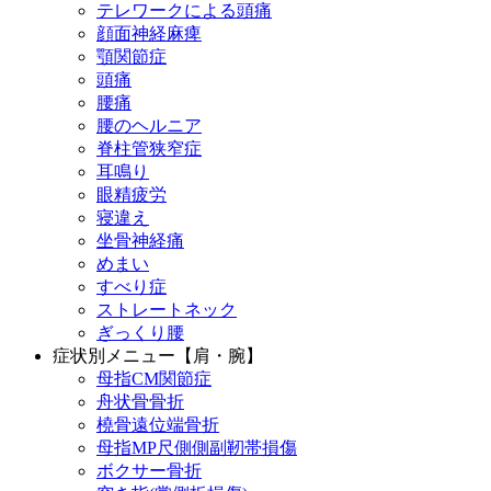
テレワークによる頭痛
顔面神経麻痺
顎関節症
頭痛
腰痛
腰のヘルニア
脊柱管狭窄症
耳鳴り
眼精疲労
寝違え
坐骨神経痛
めまい
すべり症
ストレートネック
ぎっくり腰
症状別メニュー【肩・腕】
母指CM関節症
舟状骨骨折
橈骨遠位端骨折
母指MP尺側側副靭帯損傷
ボクサー骨折