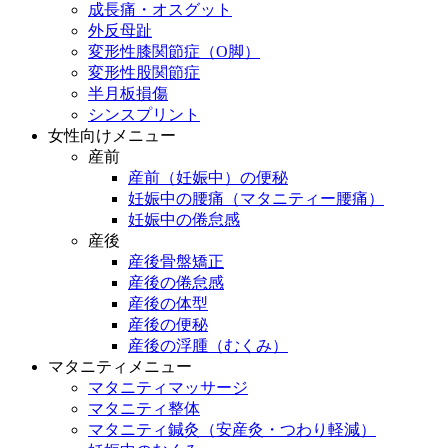
成長痛・オスグット
外反母趾
変形性膝関節症（O脚）
変形性股関節症
半月板損傷
シンスプリント
女性向けメニュー
産前
産前（妊娠中）の便秘
妊娠中の腰痛（マタニティー腰痛）
妊娠中の倦怠感
産後
産後骨盤矯正
産後の倦怠感
産後の体型
産後の便秘
産後の浮腫（むくみ）
マタニティメニュー
マタニティマッサージ
マタニティ整体
マタニティ鍼灸（安産灸・つわり軽減）