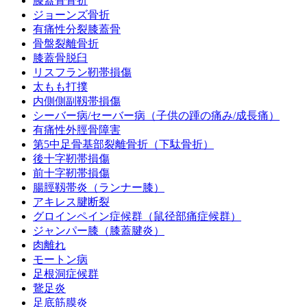
膝蓋骨骨折
ジョーンズ骨折
有痛性分裂膝蓋骨
骨盤裂離骨折
膝蓋骨脱臼
リスフラン靭帯損傷
太もも打撲
内側側副靱帯損傷
シーバー病/セーバー病（子供の踵の痛み/成長痛）
有痛性外脛骨障害
第5中足骨基部裂離骨折（下駄骨折）
後十字靭帯損傷
前十字靭帯損傷
腸脛靱帯炎（ランナー膝）
アキレス腱断裂
グロインペイン症候群（鼠径部痛症候群）
ジャンパー膝（膝蓋腱炎）
肉離れ
モートン病
足根洞症候群
鵞足炎
足底筋膜炎