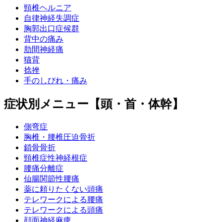
頸椎ヘルニア
自律神経失調症
胸郭出口症候群
背中の痛み
肋間神経痛
猫背
捻挫
手のしびれ・痛み
症状別メニュー【頭・首・体幹】
側弯症
胸椎・腰椎圧迫骨折
鎖骨骨折
頸椎症性神経根症
腰痛分離症
仙腸関節性腰痛
薬に頼りたくない頭痛
テレワークによる腰痛
テレワークによる頭痛
顔面神経麻痺