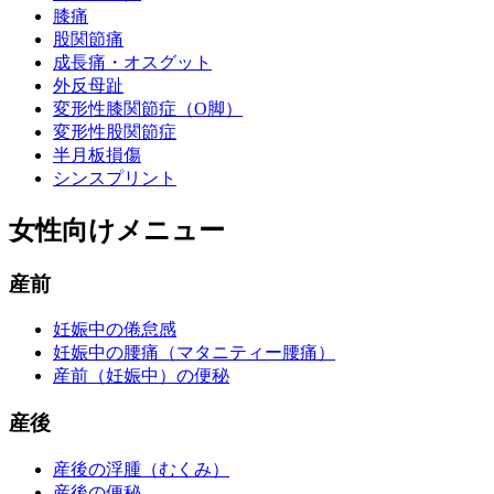
膝痛
股関節痛
成長痛・オスグット
外反母趾
変形性膝関節症（O脚）
変形性股関節症
半月板損傷
シンスプリント
女性向けメニュー
産前
妊娠中の倦怠感
妊娠中の腰痛（マタニティー腰痛）
産前（妊娠中）の便秘
産後
産後の浮腫（むくみ）
産後の便秘