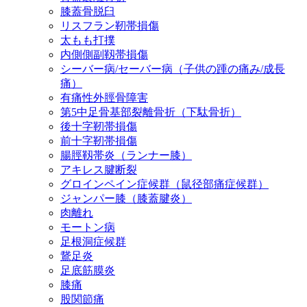
膝蓋骨脱臼
リスフラン靭帯損傷
太もも打撲
内側側副靱帯損傷
シーバー病/セーバー病（子供の踵の痛み/成長
痛）
有痛性外脛骨障害
第5中足骨基部裂離骨折（下駄骨折）
後十字靭帯損傷
前十字靭帯損傷
腸脛靱帯炎（ランナー膝）
アキレス腱断裂
グロインペイン症候群（鼠径部痛症候群）
ジャンパー膝（膝蓋腱炎）
肉離れ
モートン病
足根洞症候群
鵞足炎
足底筋膜炎
膝痛
股関節痛