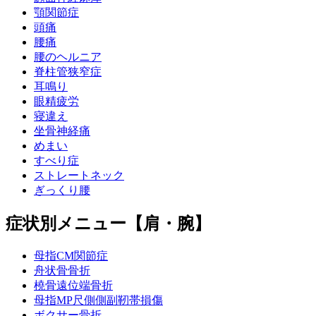
顎関節症
頭痛
腰痛
腰のヘルニア
脊柱管狭窄症
耳鳴り
眼精疲労
寝違え
坐骨神経痛
めまい
すべり症
ストレートネック
ぎっくり腰
症状別メニュー【肩・腕】
母指CM関節症
舟状骨骨折
橈骨遠位端骨折
母指MP尺側側副靭帯損傷
ボクサー骨折