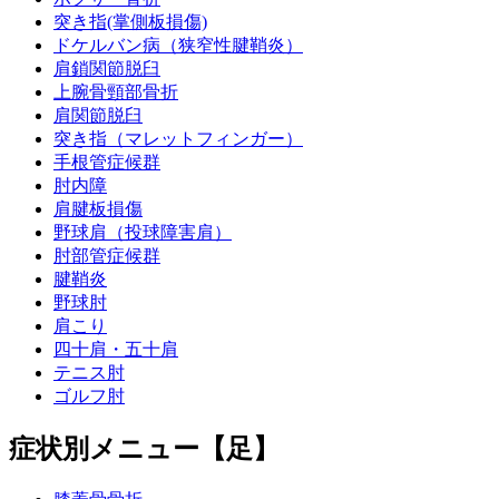
突き指(掌側板損傷)
ドケルバン病（狭窄性腱鞘炎）
肩鎖関節脱臼
上腕骨頸部骨折
肩関節脱臼
突き指（マレットフィンガー）
手根管症候群
肘内障
肩腱板損傷
野球肩（投球障害肩）
肘部管症候群
腱鞘炎
野球肘
肩こり
四十肩・五十肩
テニス肘
ゴルフ肘
症状別メニュー【足】