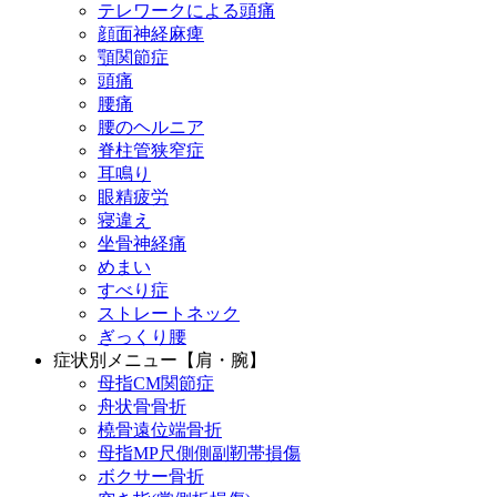
テレワークによる頭痛
顔面神経麻痺
顎関節症
頭痛
腰痛
腰のヘルニア
脊柱管狭窄症
耳鳴り
眼精疲労
寝違え
坐骨神経痛
めまい
すべり症
ストレートネック
ぎっくり腰
症状別メニュー【肩・腕】
母指CM関節症
舟状骨骨折
橈骨遠位端骨折
母指MP尺側側副靭帯損傷
ボクサー骨折