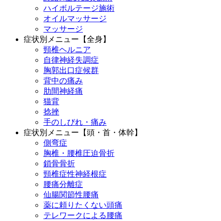
ハイボルテージ施術
オイルマッサージ
マッサージ
症状別メニュー【全身】
頸椎ヘルニア
自律神経失調症
胸郭出口症候群
背中の痛み
肋間神経痛
猫背
捻挫
手のしびれ・痛み
症状別メニュー【頭・首・体幹】
側弯症
胸椎・腰椎圧迫骨折
鎖骨骨折
頸椎症性神経根症
腰痛分離症
仙腸関節性腰痛
薬に頼りたくない頭痛
テレワークによる腰痛