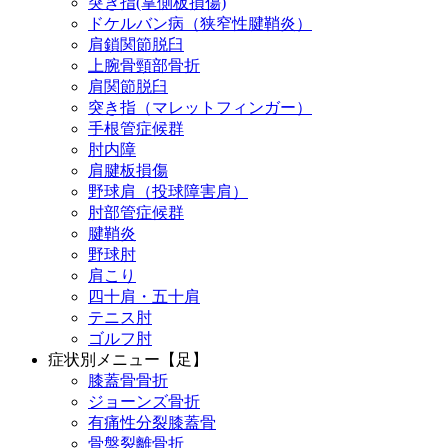
突き指(掌側板損傷)
ドケルバン病（狭窄性腱鞘炎）
肩鎖関節脱臼
上腕骨頸部骨折
肩関節脱臼
突き指（マレットフィンガー）
手根管症候群
肘内障
肩腱板損傷
野球肩（投球障害肩）
肘部管症候群
腱鞘炎
野球肘
肩こり
四十肩・五十肩
テニス肘
ゴルフ肘
症状別メニュー【足】
膝蓋骨骨折
ジョーンズ骨折
有痛性分裂膝蓋骨
骨盤裂離骨折