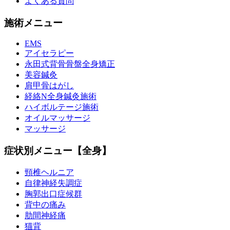
よくある質問
施術メニュー
EMS
アイセラピー
永田式背骨骨盤全身矯正
美容鍼灸
肩甲骨はがし
経絡N全身鍼灸施術
ハイボルテージ施術
オイルマッサージ
マッサージ
症状別メニュー【全身】
頸椎ヘルニア
自律神経失調症
胸郭出口症候群
背中の痛み
肋間神経痛
猫背