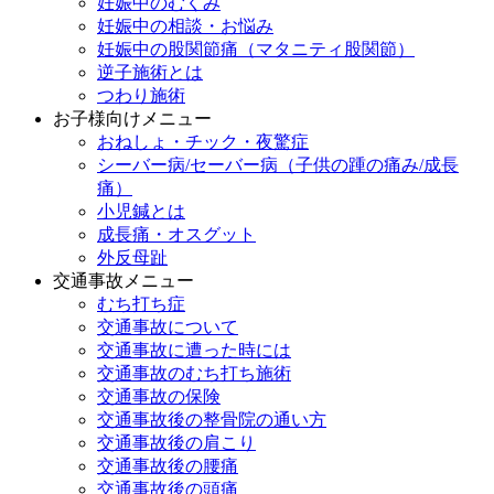
妊娠中のむくみ
妊娠中の相談・お悩み
妊娠中の股関節痛（マタニティ股関節）
逆子施術とは
つわり施術
お子様向けメニュー
おねしょ・チック・夜驚症
シーバー病/セーバー病（子供の踵の痛み/成長
痛）
小児鍼とは
成長痛・オスグット
外反母趾
交通事故メニュー
むち打ち症
交通事故について
交通事故に遭った時には
交通事故のむち打ち施術
交通事故の保険
交通事故後の整骨院の通い方
交通事故後の肩こり
交通事故後の腰痛
交通事故後の頭痛