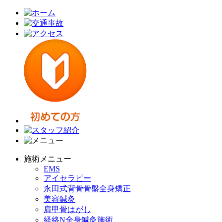
施術メニュー
EMS
アイセラピー
永田式背骨骨盤全身矯正
美容鍼灸
肩甲骨はがし
経絡N全身鍼灸施術