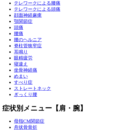
テレワークによる腰痛
テレワークによる頭痛
顔面神経麻痺
顎関節症
頭痛
腰痛
腰のヘルニア
脊柱管狭窄症
耳鳴り
眼精疲労
寝違え
坐骨神経痛
めまい
すべり症
ストレートネック
ぎっくり腰
症状別メニュー【肩・腕】
母指CM関節症
舟状骨骨折