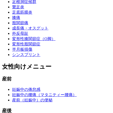
足根洞症候群
鵞足炎
足底筋膜炎
膝痛
股関節痛
成長痛・オスグット
外反母趾
変形性膝関節症（O脚）
変形性股関節症
半月板損傷
シンスプリント
女性向けメニュー
産前
妊娠中の倦怠感
妊娠中の腰痛（マタニティー腰痛）
産前（妊娠中）の便秘
産後