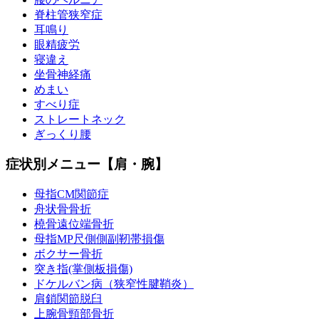
脊柱管狭窄症
耳鳴り
眼精疲労
寝違え
坐骨神経痛
めまい
すべり症
ストレートネック
ぎっくり腰
症状別メニュー【肩・腕】
母指CM関節症
舟状骨骨折
橈骨遠位端骨折
母指MP尺側側副靭帯損傷
ボクサー骨折
突き指(掌側板損傷)
ドケルバン病（狭窄性腱鞘炎）
肩鎖関節脱臼
上腕骨頸部骨折