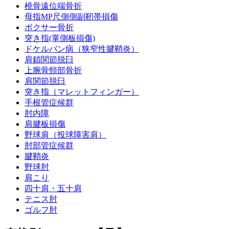
橈骨遠位端骨折
母指MP尺側側副靭帯損傷
ボクサー骨折
突き指(掌側板損傷)
ドケルバン病（狭窄性腱鞘炎）
肩鎖関節脱臼
上腕骨頸部骨折
肩関節脱臼
突き指（マレットフィンガー）
手根管症候群
肘内障
肩腱板損傷
野球肩（投球障害肩）
肘部管症候群
腱鞘炎
野球肘
肩こり
四十肩・五十肩
テニス肘
ゴルフ肘