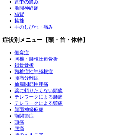
背中の痛み
肋間神経痛
猫背
捻挫
手のしびれ・痛み
症状別メニュー【頭・首・体幹】
側弯症
胸椎・腰椎圧迫骨折
鎖骨骨折
頸椎症性神経根症
腰痛分離症
仙腸関節性腰痛
薬に頼りたくない頭痛
テレワークによる腰痛
テレワークによる頭痛
顔面神経麻痺
顎関節症
頭痛
腰痛
腰のヘルニア