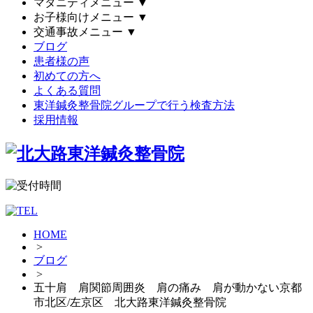
マタニティメニュー
▼
お子様向けメニュー
▼
交通事故メニュー
▼
ブログ
患者様の声
初めての方へ
よくある質問
東洋鍼灸整骨院グループで行う検査方法
採用情報
HOME
>
ブログ
>
五十肩 肩関節周囲炎 肩の痛み 肩が動かない京都
市北区/左京区 北大路東洋鍼灸整骨院