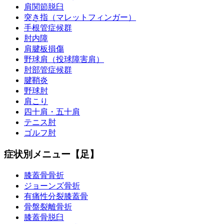
肩関節脱臼
突き指（マレットフィンガー）
手根管症候群
肘内障
肩腱板損傷
野球肩（投球障害肩）
肘部管症候群
腱鞘炎
野球肘
肩こり
四十肩・五十肩
テニス肘
ゴルフ肘
症状別メニュー【足】
膝蓋骨骨折
ジョーンズ骨折
有痛性分裂膝蓋骨
骨盤裂離骨折
膝蓋骨脱臼