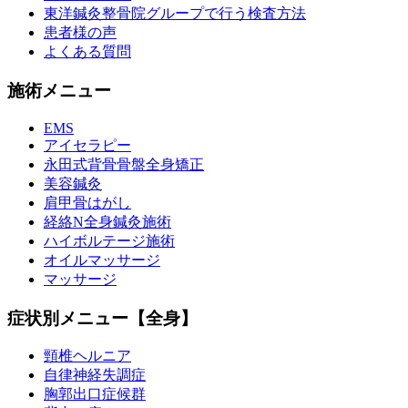
東洋鍼灸整骨院グループで行う検査方法
患者様の声
よくある質問
施術メニュー
EMS
アイセラピー
永田式背骨骨盤全身矯正
美容鍼灸
肩甲骨はがし
経絡N全身鍼灸施術
ハイボルテージ施術
オイルマッサージ
マッサージ
症状別メニュー【全身】
頸椎ヘルニア
自律神経失調症
胸郭出口症候群