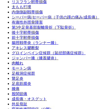
リスフラン靭帯損傷
太もも打撲
内側側副靱帯損傷
シーバー病/セーバー病（子供の踵の痛み/成長痛）
有痛性外脛骨障害
第5中足骨基部裂離骨折（下駄骨折）
後十字靭帯損傷
前十字靭帯損傷
腸脛靱帯炎（ランナー膝）
アキレス腱断裂
グロインペイン症候群（鼠径部痛症候群）
ジャンパー膝（膝蓋腱炎）
肉離れ
モートン病
足根洞症候群
鵞足炎
足底筋膜炎
膝痛
股関節痛
成長痛・オスグット
外反母趾