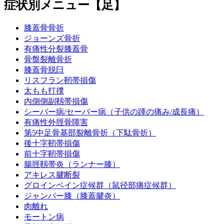
症状別メニュー【足】
膝蓋骨骨折
ジョーンズ骨折
有痛性分裂膝蓋骨
骨盤裂離骨折
膝蓋骨脱臼
リスフラン靭帯損傷
太もも打撲
内側側副靱帯損傷
シーバー病/セーバー病（子供の踵の痛み/成長痛）
有痛性外脛骨障害
第5中足骨基部裂離骨折（下駄骨折）
後十字靭帯損傷
前十字靭帯損傷
腸脛靱帯炎（ランナー膝）
アキレス腱断裂
グロインペイン症候群（鼠径部痛症候群）
ジャンパー膝（膝蓋腱炎）
肉離れ
モートン病