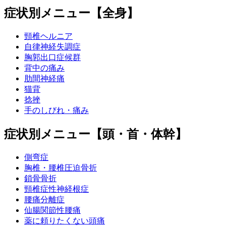
症状別メニュー【全身】
頸椎ヘルニア
自律神経失調症
胸郭出口症候群
背中の痛み
肋間神経痛
猫背
捻挫
手のしびれ・痛み
症状別メニュー【頭・首・体幹】
側弯症
胸椎・腰椎圧迫骨折
鎖骨骨折
頸椎症性神経根症
腰痛分離症
仙腸関節性腰痛
薬に頼りたくない頭痛