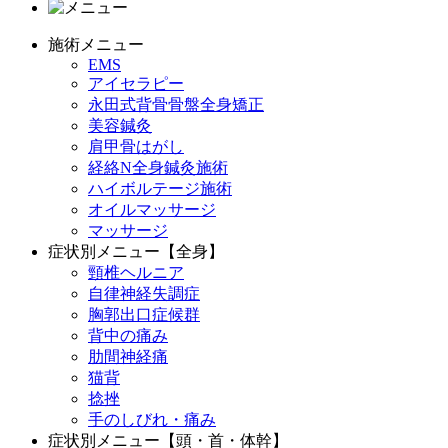
施術メニュー
EMS
アイセラピー
永田式背骨骨盤全身矯正
美容鍼灸
肩甲骨はがし
経絡N全身鍼灸施術
ハイボルテージ施術
オイルマッサージ
マッサージ
症状別メニュー【全身】
頸椎ヘルニア
自律神経失調症
胸郭出口症候群
背中の痛み
肋間神経痛
猫背
捻挫
手のしびれ・痛み
症状別メニュー【頭・首・体幹】