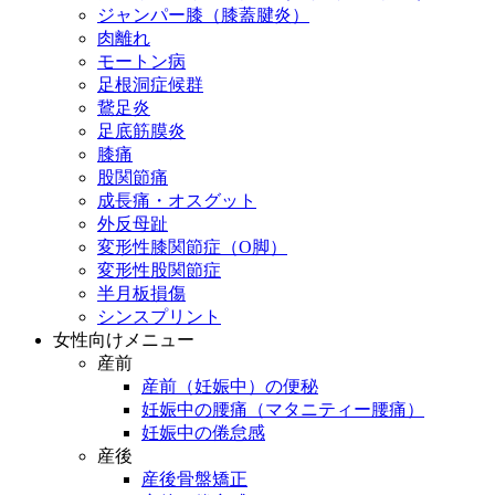
ジャンパー膝（膝蓋腱炎）
肉離れ
モートン病
足根洞症候群
鵞足炎
足底筋膜炎
膝痛
股関節痛
成長痛・オスグット
外反母趾
変形性膝関節症（O脚）
変形性股関節症
半月板損傷
シンスプリント
女性向けメニュー
産前
産前（妊娠中）の便秘
妊娠中の腰痛（マタニティー腰痛）
妊娠中の倦怠感
産後
産後骨盤矯正