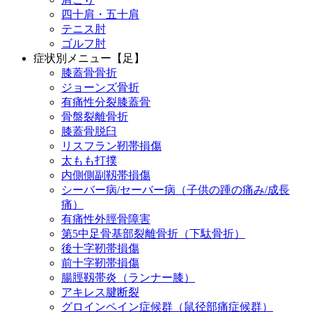
四十肩・五十肩
テニス肘
ゴルフ肘
症状別メニュー【足】
膝蓋骨骨折
ジョーンズ骨折
有痛性分裂膝蓋骨
骨盤裂離骨折
膝蓋骨脱臼
リスフラン靭帯損傷
太もも打撲
内側側副靱帯損傷
シーバー病/セーバー病（子供の踵の痛み/成長
痛）
有痛性外脛骨障害
第5中足骨基部裂離骨折（下駄骨折）
後十字靭帯損傷
前十字靭帯損傷
腸脛靱帯炎（ランナー膝）
アキレス腱断裂
グロインペイン症候群（鼠径部痛症候群）