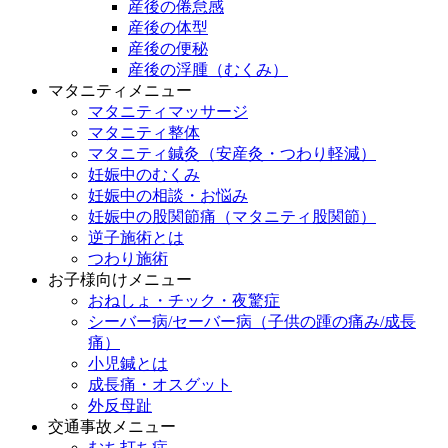
産後の倦怠感
産後の体型
産後の便秘
産後の浮腫（むくみ）
マタニティメニュー
マタニティマッサージ
マタニティ整体
マタニティ鍼灸（安産灸・つわり軽減）
妊娠中のむくみ
妊娠中の相談・お悩み
妊娠中の股関節痛（マタニティ股関節）
逆子施術とは
つわり施術
お子様向けメニュー
おねしょ・チック・夜驚症
シーバー病/セーバー病（子供の踵の痛み/成長
痛）
小児鍼とは
成長痛・オスグット
外反母趾
交通事故メニュー
むち打ち症