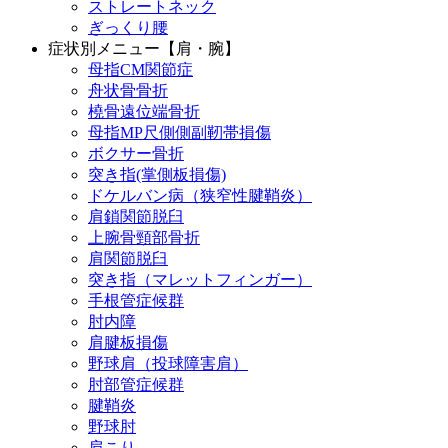
ストレートネック
ぎっくり腰
症状別メニュー【肩・腕】
母指CM関節症
舟状骨骨折
橈骨遠位端骨折
母指MP尺側側副靭帯損傷
ボクサー骨折
突き指(掌側板損傷)
ドケルバン病（狭窄性腱鞘炎）
肩鎖関節脱臼
上腕骨頸部骨折
肩関節脱臼
突き指（マレットフィンガー）
手根管症候群
肘内障
肩腱板損傷
野球肩（投球障害肩）
肘部管症候群
腱鞘炎
野球肘
肩こり