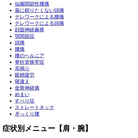
仙腸関節性腰痛
薬に頼りたくない頭痛
テレワークによる腰痛
テレワークによる頭痛
顔面神経麻痺
顎関節症
頭痛
腰痛
腰のヘルニア
脊柱管狭窄症
耳鳴り
眼精疲労
寝違え
坐骨神経痛
めまい
すべり症
ストレートネック
ぎっくり腰
症状別メニュー【肩・腕】