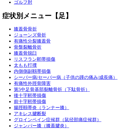
ゴルフ肘
症状別メニュー【足】
膝蓋骨骨折
ジョーンズ骨折
有痛性分裂膝蓋骨
骨盤裂離骨折
膝蓋骨脱臼
リスフラン靭帯損傷
太もも打撲
内側側副靱帯損傷
シーバー病/セーバー病（子供の踵の痛み/成長痛）
有痛性外脛骨障害
第5中足骨基部裂離骨折（下駄骨折）
後十字靭帯損傷
前十字靭帯損傷
腸脛靱帯炎（ランナー膝）
アキレス腱断裂
グロインペイン症候群（鼠径部痛症候群）
ジャンパー膝（膝蓋腱炎）