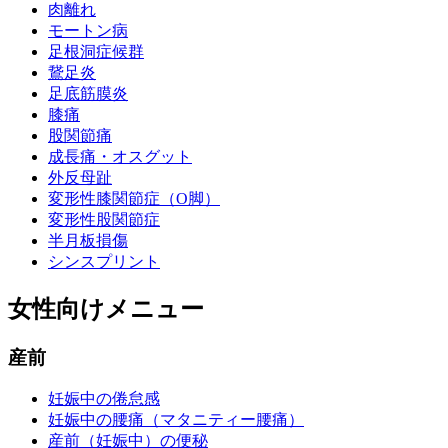
肉離れ
モートン病
足根洞症候群
鵞足炎
足底筋膜炎
膝痛
股関節痛
成長痛・オスグット
外反母趾
変形性膝関節症（O脚）
変形性股関節症
半月板損傷
シンスプリント
女性向けメニュー
産前
妊娠中の倦怠感
妊娠中の腰痛（マタニティー腰痛）
産前（妊娠中）の便秘