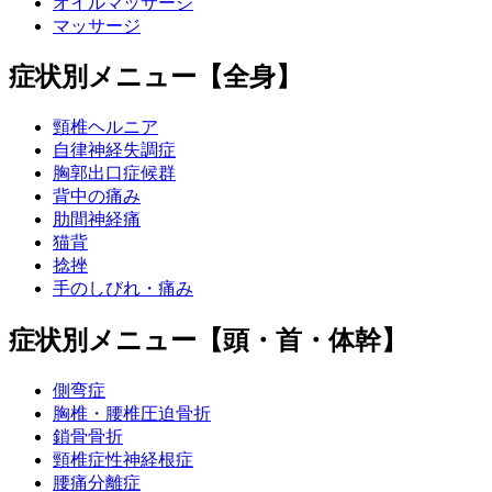
オイルマッサージ
マッサージ
症状別メニュー【全身】
頸椎ヘルニア
自律神経失調症
胸郭出口症候群
背中の痛み
肋間神経痛
猫背
捻挫
手のしびれ・痛み
症状別メニュー【頭・首・体幹】
側弯症
胸椎・腰椎圧迫骨折
鎖骨骨折
頸椎症性神経根症
腰痛分離症