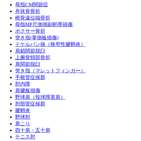
母指CM関節症
舟状骨骨折
橈骨遠位端骨折
母指MP尺側側副靭帯損傷
ボクサー骨折
突き指(掌側板損傷)
ドケルバン病（狭窄性腱鞘炎）
肩鎖関節脱臼
上腕骨頸部骨折
肩関節脱臼
突き指（マレットフィンガー）
手根管症候群
肘内障
肩腱板損傷
野球肩（投球障害肩）
肘部管症候群
腱鞘炎
野球肘
肩こり
四十肩・五十肩
テニス肘