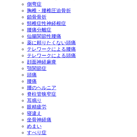
側弯症
胸椎・腰椎圧迫骨折
鎖骨骨折
頸椎症性神経根症
腰痛分離症
仙腸関節性腰痛
薬に頼りたくない頭痛
テレワークによる腰痛
テレワークによる頭痛
顔面神経麻痺
顎関節症
頭痛
腰痛
腰のヘルニア
脊柱管狭窄症
耳鳴り
眼精疲労
寝違え
坐骨神経痛
めまい
すべり症