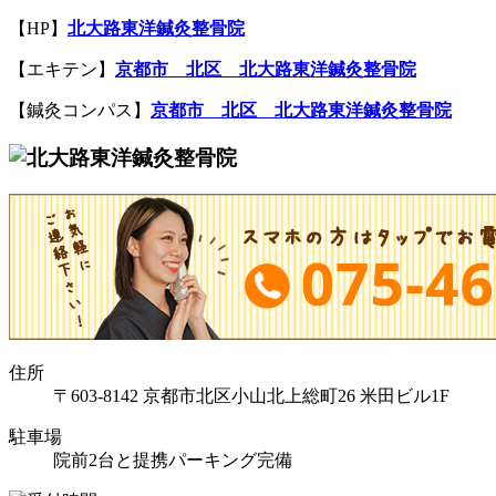
【HP】
北大路
東洋鍼灸整骨院
【エキテン】
京都市
北区
北大路
東洋鍼灸整骨院
【鍼灸コンパス】
京都市
北区
北大路
東洋鍼灸整骨院
住所
〒603-8142 京都市北区小山北上総町26 米田ビル1F
駐車場
院前2台と提携パーキング完備