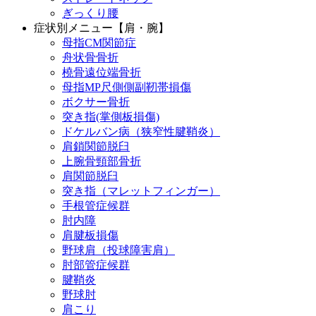
ぎっくり腰
症状別メニュー【肩・腕】
母指CM関節症
舟状骨骨折
橈骨遠位端骨折
母指MP尺側側副靭帯損傷
ボクサー骨折
突き指(掌側板損傷)
ドケルバン病（狭窄性腱鞘炎）
肩鎖関節脱臼
上腕骨頸部骨折
肩関節脱臼
突き指（マレットフィンガー）
手根管症候群
肘内障
肩腱板損傷
野球肩（投球障害肩）
肘部管症候群
腱鞘炎
野球肘
肩こり