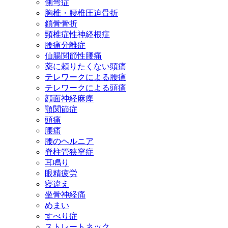
側弯症
胸椎・腰椎圧迫骨折
鎖骨骨折
頸椎症性神経根症
腰痛分離症
仙腸関節性腰痛
薬に頼りたくない頭痛
テレワークによる腰痛
テレワークによる頭痛
顔面神経麻痺
顎関節症
頭痛
腰痛
腰のヘルニア
脊柱管狭窄症
耳鳴り
眼精疲労
寝違え
坐骨神経痛
めまい
すべり症
ストレートネック