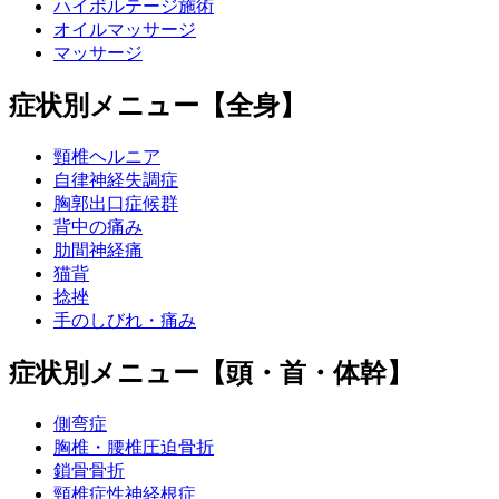
ハイボルテージ施術
オイルマッサージ
マッサージ
症状別メニュー【全身】
頸椎ヘルニア
自律神経失調症
胸郭出口症候群
背中の痛み
肋間神経痛
猫背
捻挫
手のしびれ・痛み
症状別メニュー【頭・首・体幹】
側弯症
胸椎・腰椎圧迫骨折
鎖骨骨折
頸椎症性神経根症