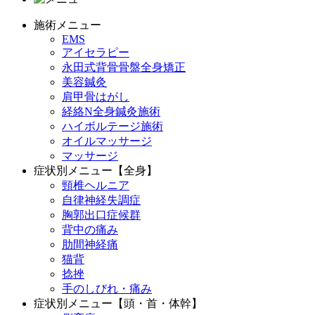
施術メニュー
EMS
アイセラピー
永田式背骨骨盤全身矯正
美容鍼灸
肩甲骨はがし
経絡N全身鍼灸施術
ハイボルテージ施術
オイルマッサージ
マッサージ
症状別メニュー【全身】
頸椎ヘルニア
自律神経失調症
胸郭出口症候群
背中の痛み
肋間神経痛
猫背
捻挫
手のしびれ・痛み
症状別メニュー【頭・首・体幹】