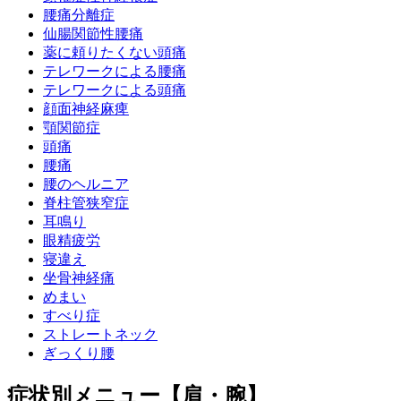
腰痛分離症
仙腸関節性腰痛
薬に頼りたくない頭痛
テレワークによる腰痛
テレワークによる頭痛
顔面神経麻痺
顎関節症
頭痛
腰痛
腰のヘルニア
脊柱管狭窄症
耳鳴り
眼精疲労
寝違え
坐骨神経痛
めまい
すべり症
ストレートネック
ぎっくり腰
症状別メニュー【肩・腕】