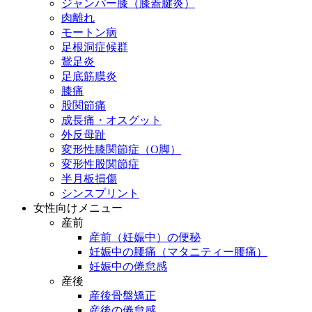
ジャンパー膝（膝蓋腱炎）
肉離れ
モートン病
足根洞症候群
鵞足炎
足底筋膜炎
膝痛
股関節痛
成長痛・オスグット
外反母趾
変形性膝関節症（O脚）
変形性股関節症
半月板損傷
シンスプリント
女性向けメニュー
産前
産前（妊娠中）の便秘
妊娠中の腰痛（マタニティー腰痛）
妊娠中の倦怠感
産後
産後骨盤矯正
産後の倦怠感