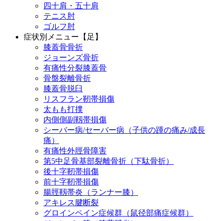
四十肩・五十肩
テニス肘
ゴルフ肘
症状別メニュー【足】
膝蓋骨骨折
ジョーンズ骨折
有痛性分裂膝蓋骨
骨盤裂離骨折
膝蓋骨脱臼
リスフラン靭帯損傷
太もも打撲
内側側副靱帯損傷
シーバー病/セーバー病（子供の踵の痛み/成長
痛）
有痛性外脛骨障害
第5中足骨基部裂離骨折（下駄骨折）
後十字靭帯損傷
前十字靭帯損傷
腸脛靱帯炎（ランナー膝）
アキレス腱断裂
グロインペイン症候群（鼠径部痛症候群）