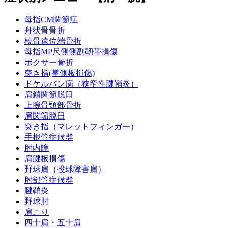
母指CM関節症
舟状骨骨折
橈骨遠位端骨折
母指MP尺側側副靭帯損傷
ボクサー骨折
突き指(掌側板損傷)
ドケルバン病（狭窄性腱鞘炎）
肩鎖関節脱臼
上腕骨頸部骨折
肩関節脱臼
突き指（マレットフィンガー）
手根管症候群
肘内障
肩腱板損傷
野球肩（投球障害肩）
肘部管症候群
腱鞘炎
野球肘
肩こり
四十肩・五十肩