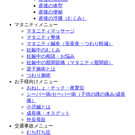
産後の体型
産後の便秘
産後の浮腫（むくみ）
マタニティメニュー
マタニティマッサージ
マタニティ整体
マタニティ鍼灸（安産灸・つわり軽減）
妊娠中のむくみ
妊娠中の相談・お悩み
妊娠中の股関節痛（マタニティ股関節）
逆子施術とは
つわり施術
お子様向けメニュー
おねしょ・チック・夜驚症
シーバー病/セーバー病（子供の踵の痛み/成長
痛）
小児鍼とは
成長痛・オスグット
外反母趾
交通事故メニュー
むち打ち症