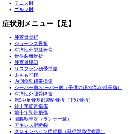
テニス肘
ゴルフ肘
症状別メニュー【足】
膝蓋骨骨折
ジョーンズ骨折
有痛性分裂膝蓋骨
骨盤裂離骨折
膝蓋骨脱臼
リスフラン靭帯損傷
太もも打撲
内側側副靱帯損傷
シーバー病/セーバー病（子供の踵の痛み/成長痛）
有痛性外脛骨障害
第5中足骨基部裂離骨折（下駄骨折）
後十字靭帯損傷
前十字靭帯損傷
腸脛靱帯炎（ランナー膝）
アキレス腱断裂
グロインペイン症候群（鼠径部痛症候群）