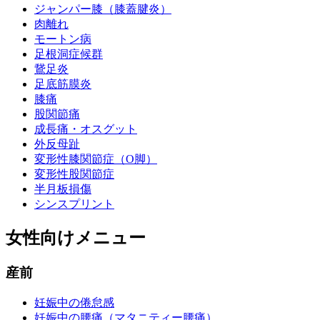
ジャンパー膝（膝蓋腱炎）
肉離れ
モートン病
足根洞症候群
鵞足炎
足底筋膜炎
膝痛
股関節痛
成長痛・オスグット
外反母趾
変形性膝関節症（O脚）
変形性股関節症
半月板損傷
シンスプリント
女性向けメニュー
産前
妊娠中の倦怠感
妊娠中の腰痛（マタニティー腰痛）