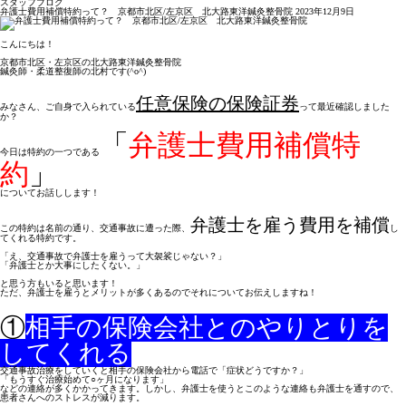
スタッフブログ
弁護士費用補償特約って？ 京都市北区/左京区 北大路東洋鍼灸整骨院
2023年12月9日
こんにちは！
京都市北区・左京区の北大路東洋鍼灸整骨院
鍼灸師・柔道整復師の北村です(^o^)
任意保険の保険証券
みなさん、ご自身で入られている
って最近確認しました
か？
「
弁護士費用補償特
今日は特約の一つである
約
」
についてお話しします！
弁護士を雇う費用を補償
この特約は名前の通り、交通事故に遭った際、
し
てくれる特約です。
「え、交通事故で弁護士を雇うって大袈裟じゃない？」
「弁護士とか大事にしたくない。」
と思う方もいると思います！
ただ、弁護士を雇うとメリットが多くあるのでそれについてお伝えしますね！
①
相手の保険会社とのやりとりを
してくれる
交通事故治療をしていくと相手の保険会社から電話で「症状どうですか？」
「もうすぐ治療始めて○ヶ月になります」
などの連絡が多くかかってきます。しかし、弁護士を使うとこのような連絡も弁護士を通すので、
患者さんへのストレスが減ります。