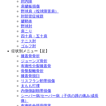
肘内障
肩腱板損傷
野球肩（投球障害肩）
肘部管症候群
腱鞘炎
野球肘
肩こり
四十肩・五十肩
テニス肘
ゴルフ肘
症状別メニュー【足】
膝蓋骨骨折
ジョーンズ骨折
有痛性分裂膝蓋骨
骨盤裂離骨折
膝蓋骨脱臼
リスフラン靭帯損傷
太もも打撲
内側側副靱帯損傷
シーバー病/セーバー病（子供の踵の痛み/成長
痛）
有痛性外脛骨障害