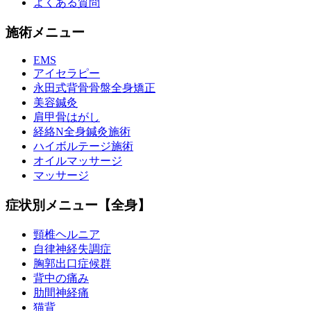
よくある質問
施術メニュー
EMS
アイセラピー
永田式背骨骨盤全身矯正
美容鍼灸
肩甲骨はがし
経絡N全身鍼灸施術
ハイボルテージ施術
オイルマッサージ
マッサージ
症状別メニュー【全身】
頸椎ヘルニア
自律神経失調症
胸郭出口症候群
背中の痛み
肋間神経痛
猫背