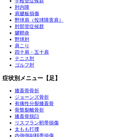
手根管症候群
肘内障
肩腱板損傷
野球肩（投球障害肩）
肘部管症候群
腱鞘炎
野球肘
肩こり
四十肩・五十肩
テニス肘
ゴルフ肘
症状別メニュー【足】
膝蓋骨骨折
ジョーンズ骨折
有痛性分裂膝蓋骨
骨盤裂離骨折
膝蓋骨脱臼
リスフラン靭帯損傷
太もも打撲
内側側副靱帯損傷