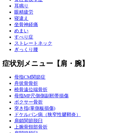
耳鳴り
眼精疲労
寝違え
坐骨神経痛
めまい
すべり症
ストレートネック
ぎっくり腰
症状別メニュー【肩・腕】
母指CM関節症
舟状骨骨折
橈骨遠位端骨折
母指MP尺側側副靭帯損傷
ボクサー骨折
突き指(掌側板損傷)
ドケルバン病（狭窄性腱鞘炎）
肩鎖関節脱臼
上腕骨頸部骨折