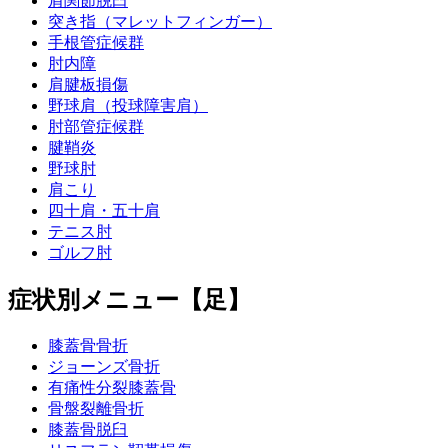
肩関節脱臼
突き指（マレットフィンガー）
手根管症候群
肘内障
肩腱板損傷
野球肩（投球障害肩）
肘部管症候群
腱鞘炎
野球肘
肩こり
四十肩・五十肩
テニス肘
ゴルフ肘
症状別メニュー【足】
膝蓋骨骨折
ジョーンズ骨折
有痛性分裂膝蓋骨
骨盤裂離骨折
膝蓋骨脱臼