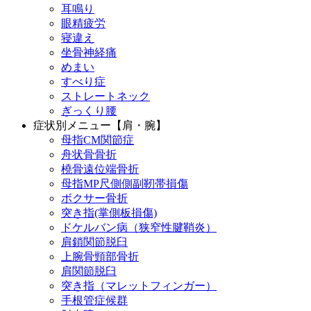
耳鳴り
眼精疲労
寝違え
坐骨神経痛
めまい
すべり症
ストレートネック
ぎっくり腰
症状別メニュー【肩・腕】
母指CM関節症
舟状骨骨折
橈骨遠位端骨折
母指MP尺側側副靭帯損傷
ボクサー骨折
突き指(掌側板損傷)
ドケルバン病（狭窄性腱鞘炎）
肩鎖関節脱臼
上腕骨頸部骨折
肩関節脱臼
突き指（マレットフィンガー）
手根管症候群