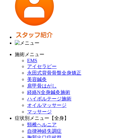
施術メニュー
EMS
アイセラピー
永田式背骨骨盤全身矯正
美容鍼灸
肩甲骨はがし
経絡N全身鍼灸施術
ハイボルテージ施術
オイルマッサージ
マッサージ
症状別メニュー【全身】
頸椎ヘルニア
自律神経失調症
胸郭出口症候群