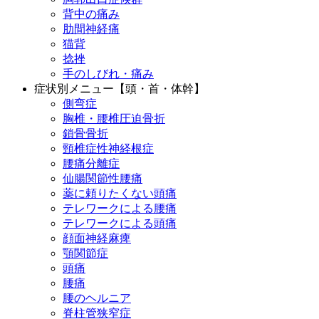
背中の痛み
肋間神経痛
猫背
捻挫
手のしびれ・痛み
症状別メニュー【頭・首・体幹】
側弯症
胸椎・腰椎圧迫骨折
鎖骨骨折
頸椎症性神経根症
腰痛分離症
仙腸関節性腰痛
薬に頼りたくない頭痛
テレワークによる腰痛
テレワークによる頭痛
顔面神経麻痺
顎関節症
頭痛
腰痛
腰のヘルニア
脊柱管狭窄症