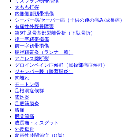
リスフラン靭帯損傷
太もも打撲
内側側副靱帯損傷
シーバー病/セーバー病（子供の踵の痛み/成長痛）
有痛性外脛骨障害
第5中足骨基部裂離骨折（下駄骨折）
後十字靭帯損傷
前十字靭帯損傷
腸脛靱帯炎（ランナー膝）
アキレス腱断裂
グロインペイン症候群（鼠径部痛症候群）
ジャンパー膝（膝蓋腱炎）
肉離れ
モートン病
足根洞症候群
鵞足炎
足底筋膜炎
膝痛
股関節痛
成長痛・オスグット
外反母趾
変形性膝関節症（O脚）