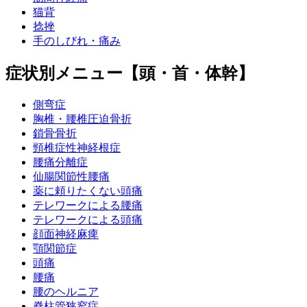
猫背
捻挫
手のしびれ・痛み
症状別メニュー【頭・首・体幹】
側弯症
胸椎・腰椎圧迫骨折
鎖骨骨折
頸椎症性神経根症
腰痛分離症
仙腸関節性腰痛
薬に頼りたくない頭痛
テレワークによる腰痛
テレワークによる頭痛
顔面神経麻痺
顎関節症
頭痛
腰痛
腰のヘルニア
脊柱管狭窄症