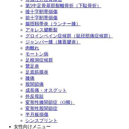
第5中足骨基部裂離骨折（下駄骨折）
後十字靭帯損傷
前十字靭帯損傷
腸脛靱帯炎（ランナー膝）
アキレス腱断裂
グロインペイン症候群（鼠径部痛症候群）
ジャンパー膝（膝蓋腱炎）
肉離れ
モートン病
足根洞症候群
鵞足炎
足底筋膜炎
膝痛
股関節痛
成長痛・オスグット
外反母趾
変形性膝関節症（O脚）
変形性股関節症
半月板損傷
シンスプリント
女性向けメニュー