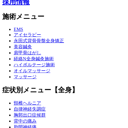
採用情報
施術メニュー
EMS
アイセラピー
永田式背骨骨盤全身矯正
美容鍼灸
肩甲骨はがし
経絡N全身鍼灸施術
ハイボルテージ施術
オイルマッサージ
マッサージ
症状別メニュー【全身】
頸椎ヘルニア
自律神経失調症
胸郭出口症候群
背中の痛み
肋間神経痛