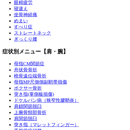
眼精疲労
寝違え
坐骨神経痛
めまい
すべり症
ストレートネック
ぎっくり腰
症状別メニュー【肩・腕】
母指CM関節症
舟状骨骨折
橈骨遠位端骨折
母指MP尺側側副靭帯損傷
ボクサー骨折
突き指(掌側板損傷)
ドケルバン病（狭窄性腱鞘炎）
肩鎖関節脱臼
上腕骨頸部骨折
肩関節脱臼
突き指（マレットフィンガー）