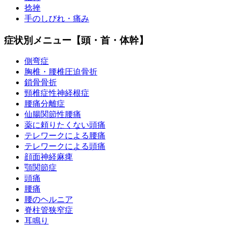
捻挫
手のしびれ・痛み
症状別メニュー【頭・首・体幹】
側弯症
胸椎・腰椎圧迫骨折
鎖骨骨折
頸椎症性神経根症
腰痛分離症
仙腸関節性腰痛
薬に頼りたくない頭痛
テレワークによる腰痛
テレワークによる頭痛
顔面神経麻痺
顎関節症
頭痛
腰痛
腰のヘルニア
脊柱管狭窄症
耳鳴り