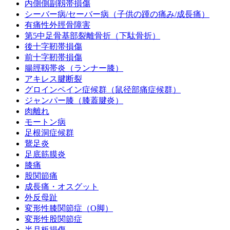
内側側副靱帯損傷
シーバー病/セーバー病（子供の踵の痛み/成長痛）
有痛性外脛骨障害
第5中足骨基部裂離骨折（下駄骨折）
後十字靭帯損傷
前十字靭帯損傷
腸脛靱帯炎（ランナー膝）
アキレス腱断裂
グロインペイン症候群（鼠径部痛症候群）
ジャンパー膝（膝蓋腱炎）
肉離れ
モートン病
足根洞症候群
鵞足炎
足底筋膜炎
膝痛
股関節痛
成長痛・オスグット
外反母趾
変形性膝関節症（O脚）
変形性股関節症
半月板損傷