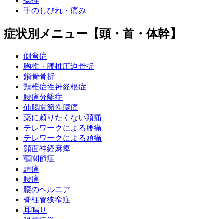
捻挫
手のしびれ・痛み
症状別メニュー【頭・首・体幹】
側弯症
胸椎・腰椎圧迫骨折
鎖骨骨折
頸椎症性神経根症
腰痛分離症
仙腸関節性腰痛
薬に頼りたくない頭痛
テレワークによる腰痛
テレワークによる頭痛
顔面神経麻痺
顎関節症
頭痛
腰痛
腰のヘルニア
脊柱管狭窄症
耳鳴り