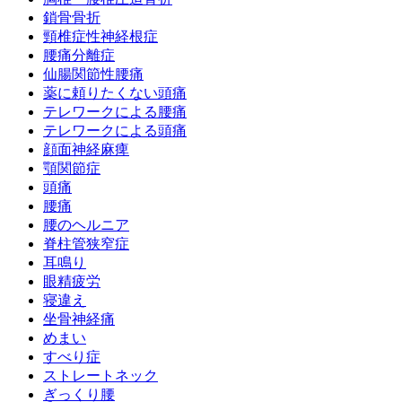
鎖骨骨折
頸椎症性神経根症
腰痛分離症
仙腸関節性腰痛
薬に頼りたくない頭痛
テレワークによる腰痛
テレワークによる頭痛
顔面神経麻痺
顎関節症
頭痛
腰痛
腰のヘルニア
脊柱管狭窄症
耳鳴り
眼精疲労
寝違え
坐骨神経痛
めまい
すべり症
ストレートネック
ぎっくり腰