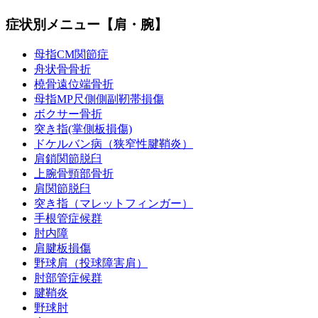
症状別メニュー【肩・腕】
母指CM関節症
舟状骨骨折
橈骨遠位端骨折
母指MP尺側側副靭帯損傷
ボクサー骨折
突き指(掌側板損傷)
ドケルバン病（狭窄性腱鞘炎）
肩鎖関節脱臼
上腕骨頸部骨折
肩関節脱臼
突き指（マレットフィンガー）
手根管症候群
肘内障
肩腱板損傷
野球肩（投球障害肩）
肘部管症候群
腱鞘炎
野球肘