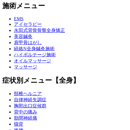
施術メニュー
EMS
アイセラピー
永田式背骨骨盤全身矯正
美容鍼灸
肩甲骨はがし
経絡N全身鍼灸施術
ハイボルテージ施術
オイルマッサージ
マッサージ
症状別メニュー【全身】
頸椎ヘルニア
自律神経失調症
胸郭出口症候群
背中の痛み
肋間神経痛
猫背