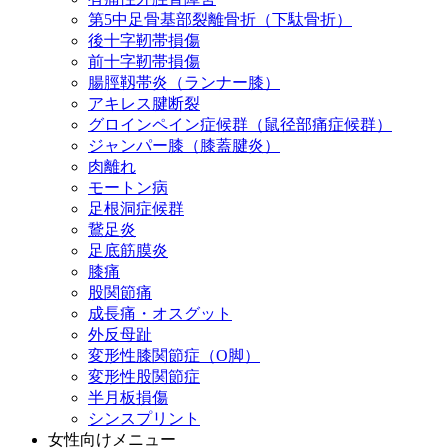
第5中足骨基部裂離骨折（下駄骨折）
後十字靭帯損傷
前十字靭帯損傷
腸脛靱帯炎（ランナー膝）
アキレス腱断裂
グロインペイン症候群（鼠径部痛症候群）
ジャンパー膝（膝蓋腱炎）
肉離れ
モートン病
足根洞症候群
鵞足炎
足底筋膜炎
膝痛
股関節痛
成長痛・オスグット
外反母趾
変形性膝関節症（O脚）
変形性股関節症
半月板損傷
シンスプリント
女性向けメニュー