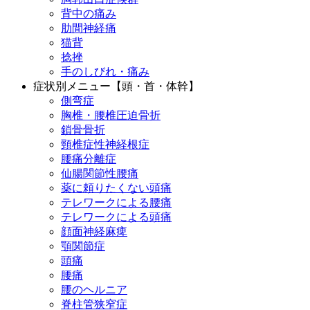
背中の痛み
肋間神経痛
猫背
捻挫
手のしびれ・痛み
症状別メニュー【頭・首・体幹】
側弯症
胸椎・腰椎圧迫骨折
鎖骨骨折
頸椎症性神経根症
腰痛分離症
仙腸関節性腰痛
薬に頼りたくない頭痛
テレワークによる腰痛
テレワークによる頭痛
顔面神経麻痺
顎関節症
頭痛
腰痛
腰のヘルニア
脊柱管狭窄症