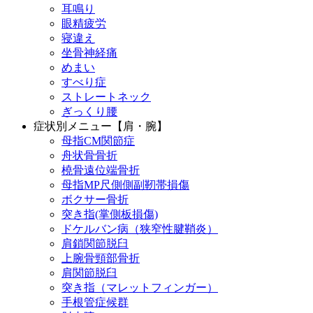
耳鳴り
眼精疲労
寝違え
坐骨神経痛
めまい
すべり症
ストレートネック
ぎっくり腰
症状別メニュー【肩・腕】
母指CM関節症
舟状骨骨折
橈骨遠位端骨折
母指MP尺側側副靭帯損傷
ボクサー骨折
突き指(掌側板損傷)
ドケルバン病（狭窄性腱鞘炎）
肩鎖関節脱臼
上腕骨頸部骨折
肩関節脱臼
突き指（マレットフィンガー）
手根管症候群