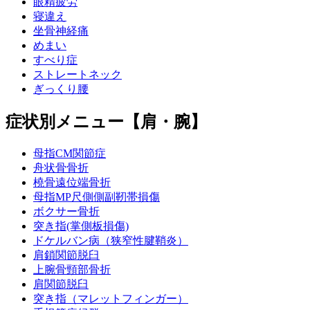
眼精疲労
寝違え
坐骨神経痛
めまい
すべり症
ストレートネック
ぎっくり腰
症状別メニュー【肩・腕】
母指CM関節症
舟状骨骨折
橈骨遠位端骨折
母指MP尺側側副靭帯損傷
ボクサー骨折
突き指(掌側板損傷)
ドケルバン病（狭窄性腱鞘炎）
肩鎖関節脱臼
上腕骨頸部骨折
肩関節脱臼
突き指（マレットフィンガー）