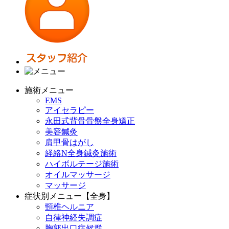
施術メニュー
EMS
アイセラピー
永田式背骨骨盤全身矯正
美容鍼灸
肩甲骨はがし
経絡N全身鍼灸施術
ハイボルテージ施術
オイルマッサージ
マッサージ
症状別メニュー【全身】
頸椎ヘルニア
自律神経失調症
胸郭出口症候群