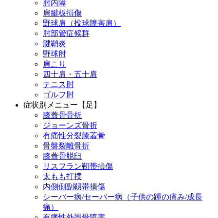
肘内障
肩腱板損傷
野球肩（投球障害肩）
肘部管症候群
腱鞘炎
野球肘
肩こり
四十肩・五十肩
テニス肘
ゴルフ肘
症状別メニュー【足】
膝蓋骨骨折
ジョーンズ骨折
有痛性分裂膝蓋骨
骨盤裂離骨折
膝蓋骨脱臼
リスフラン靭帯損傷
太もも打撲
内側側副靱帯損傷
シーバー病/セーバー病（子供の踵の痛み/成長
痛）
有痛性外脛骨障害