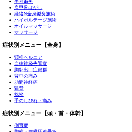
美容鍼灸
肩甲骨はがし
経絡N全身鍼灸施術
ハイボルテージ施術
オイルマッサージ
マッサージ
症状別メニュー【全身】
頸椎ヘルニア
自律神経失調症
胸郭出口症候群
背中の痛み
肋間神経痛
猫背
捻挫
手のしびれ・痛み
症状別メニュー【頭・首・体幹】
側弯症
胸椎・腰椎圧迫骨折