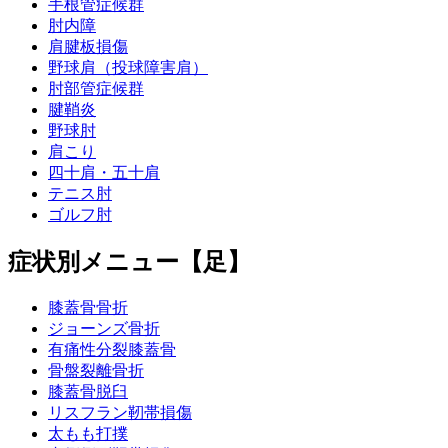
手根管症候群
肘内障
肩腱板損傷
野球肩（投球障害肩）
肘部管症候群
腱鞘炎
野球肘
肩こり
四十肩・五十肩
テニス肘
ゴルフ肘
症状別メニュー【足】
膝蓋骨骨折
ジョーンズ骨折
有痛性分裂膝蓋骨
骨盤裂離骨折
膝蓋骨脱臼
リスフラン靭帯損傷
太もも打撲