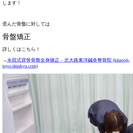
します！
歪んだ骨盤に対しては
骨盤矯正
詳しくはこちら！
→
永田式背骨骨盤全身矯正 – 北大路東洋鍼灸整骨院 (kitaooji-
toyo-shinkyu.com)