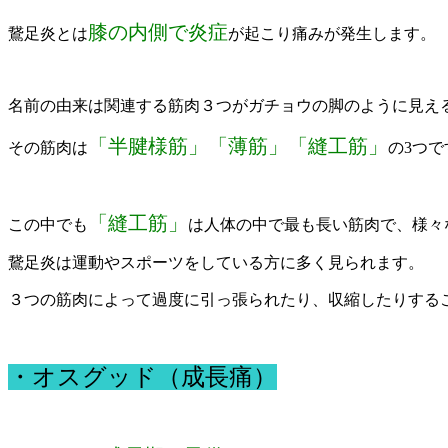
膝の内側で炎症
鵞足炎とは
が起こり痛みが発生します。
名前の由来は関連する筋肉３つがガチョウの脚のように見え
「半腱様筋」「薄筋」「縫工筋」
その筋肉は
の3つで
「縫工筋」
この中でも
は人体の中で最も長い筋肉で、様々
鵞足炎は運動やスポーツをしている方に多く見られます。
３つの筋肉によって過度に引っ張られたり、収縮したりする
・オスグッド（成長痛）