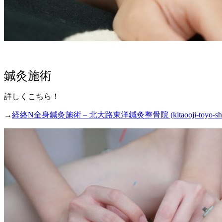
鍼灸施術
詳しくこちら！
→
経絡N全身鍼灸施術 – 北大路東洋鍼灸整骨院 (kitaooji-toyo-shin