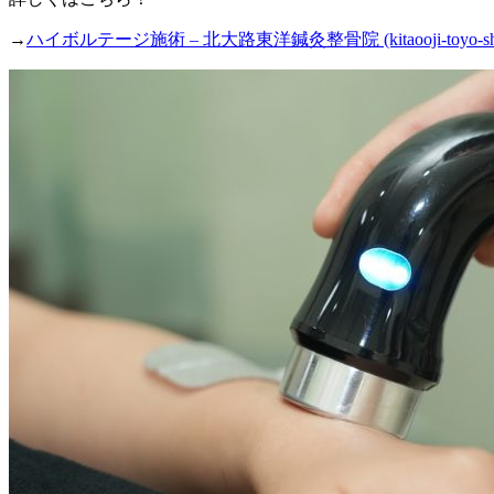
→
ハイボルテージ施術 – 北大路東洋鍼灸整骨院 (kitaooji-toyo-shin