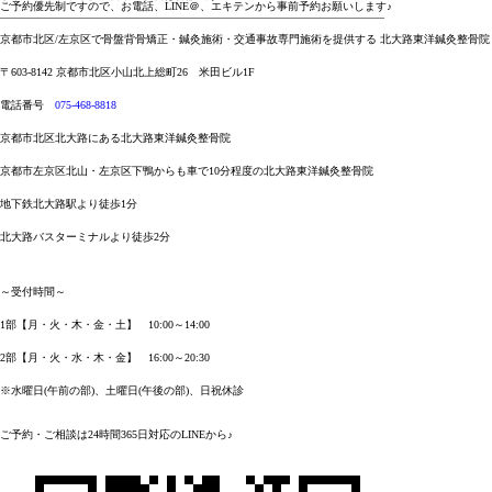
ご予約優先制ですので、お電話、LINE＠、エキテンから事前予約お願いします♪
―――――――――――――――――――――――――――――――――――
京都市北区/左京区で骨盤背骨矯正・鍼灸施術・交通事故専門施術を提供する 北大路東洋鍼灸整骨院
〒603-8142 京都市北区小山北上総町26 米田ビル1F
電話番号
075-468-8818
京都市北区北大路にある北大路東洋鍼灸整骨院
京都市左京区北山・左京区下鴨からも車で10分程度の北大路東洋鍼灸整骨院
地下鉄北大路駅より徒歩1分
北大路バスターミナルより徒歩2分
～受付時間～
1部【月・火・木・金・土】 10:00～14:00
2部【月・火・水・木・金】 16:00～20:30
※水曜日(午前の部)、土曜日(午後の部)、日祝休診
ご予約・ご相談は24時間365日対応のLINEから♪