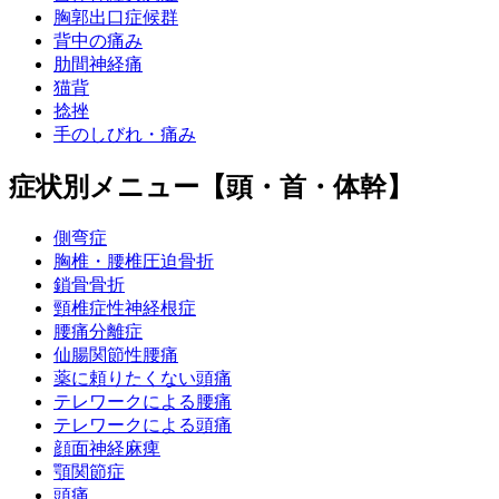
胸郭出口症候群
背中の痛み
肋間神経痛
猫背
捻挫
手のしびれ・痛み
症状別メニュー【頭・首・体幹】
側弯症
胸椎・腰椎圧迫骨折
鎖骨骨折
頸椎症性神経根症
腰痛分離症
仙腸関節性腰痛
薬に頼りたくない頭痛
テレワークによる腰痛
テレワークによる頭痛
顔面神経麻痺
顎関節症
頭痛