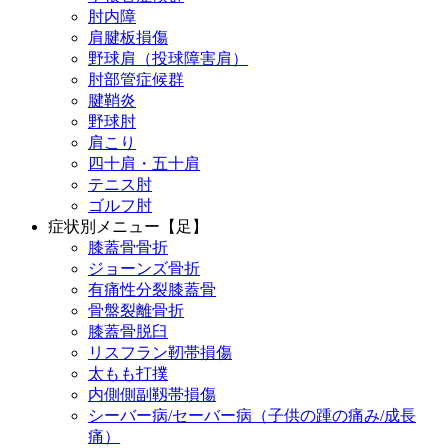
肘内障
肩腱板損傷
野球肩（投球障害肩）
肘部管症候群
腱鞘炎
野球肘
肩こり
四十肩・五十肩
テニス肘
ゴルフ肘
症状別メニュー【足】
膝蓋骨骨折
ジョーンズ骨折
有痛性分裂膝蓋骨
骨盤裂離骨折
膝蓋骨脱臼
リスフラン靭帯損傷
太もも打撲
内側側副靱帯損傷
シーバー病/セーバー病（子供の踵の痛み/成長
痛）