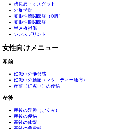
成長痛・オスグット
外反母趾
変形性膝関節症（O脚）
変形性股関節症
半月板損傷
シンスプリント
女性向けメニュー
産前
妊娠中の倦怠感
妊娠中の腰痛（マタニティー腰痛）
産前（妊娠中）の便秘
産後
産後の浮腫（むくみ）
産後の便秘
産後の体型
産後の倦怠感