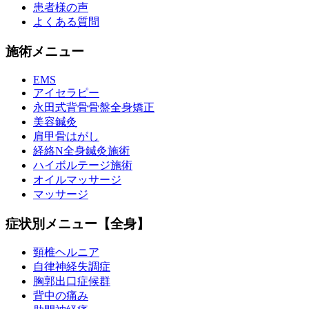
患者様の声
よくある質問
施術メニュー
EMS
アイセラピー
永田式背骨骨盤全身矯正
美容鍼灸
肩甲骨はがし
経絡N全身鍼灸施術
ハイボルテージ施術
オイルマッサージ
マッサージ
症状別メニュー【全身】
頸椎ヘルニア
自律神経失調症
胸郭出口症候群
背中の痛み