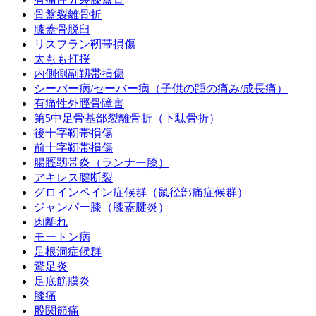
骨盤裂離骨折
膝蓋骨脱臼
リスフラン靭帯損傷
太もも打撲
内側側副靱帯損傷
シーバー病/セーバー病（子供の踵の痛み/成長痛）
有痛性外脛骨障害
第5中足骨基部裂離骨折（下駄骨折）
後十字靭帯損傷
前十字靭帯損傷
腸脛靱帯炎（ランナー膝）
アキレス腱断裂
グロインペイン症候群（鼠径部痛症候群）
ジャンパー膝（膝蓋腱炎）
肉離れ
モートン病
足根洞症候群
鵞足炎
足底筋膜炎
膝痛
股関節痛