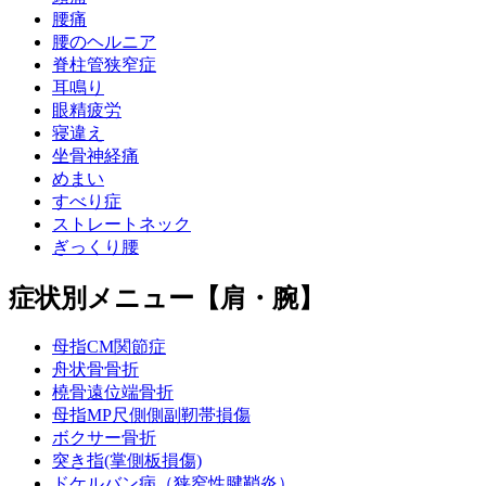
腰痛
腰のヘルニア
脊柱管狭窄症
耳鳴り
眼精疲労
寝違え
坐骨神経痛
めまい
すべり症
ストレートネック
ぎっくり腰
症状別メニュー【肩・腕】
母指CM関節症
舟状骨骨折
橈骨遠位端骨折
母指MP尺側側副靭帯損傷
ボクサー骨折
突き指(掌側板損傷)
ドケルバン病（狭窄性腱鞘炎）