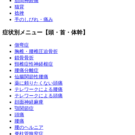
肋間神経痛
猫背
捻挫
手のしびれ・痛み
症状別メニュー【頭・首・体幹】
側弯症
胸椎・腰椎圧迫骨折
鎖骨骨折
頸椎症性神経根症
腰痛分離症
仙腸関節性腰痛
薬に頼りたくない頭痛
テレワークによる腰痛
テレワークによる頭痛
顔面神経麻痺
顎関節症
頭痛
腰痛
腰のヘルニア
脊柱管狭窄症