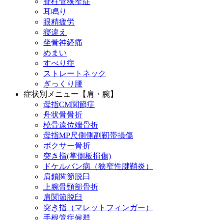
脊柱管狭窄症
耳鳴り
眼精疲労
寝違え
坐骨神経痛
めまい
すべり症
ストレートネック
ぎっくり腰
症状別メニュー【肩・腕】
母指CM関節症
舟状骨骨折
橈骨遠位端骨折
母指MP尺側側副靭帯損傷
ボクサー骨折
突き指(掌側板損傷)
ドケルバン病（狭窄性腱鞘炎）
肩鎖関節脱臼
上腕骨頸部骨折
肩関節脱臼
突き指（マレットフィンガー）
手根管症候群