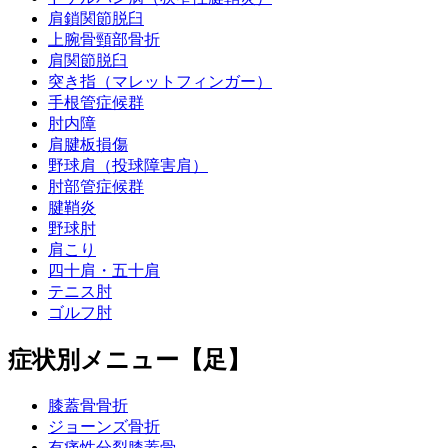
肩鎖関節脱臼
上腕骨頸部骨折
肩関節脱臼
突き指（マレットフィンガー）
手根管症候群
肘内障
肩腱板損傷
野球肩（投球障害肩）
肘部管症候群
腱鞘炎
野球肘
肩こり
四十肩・五十肩
テニス肘
ゴルフ肘
症状別メニュー【足】
膝蓋骨骨折
ジョーンズ骨折
有痛性分裂膝蓋骨