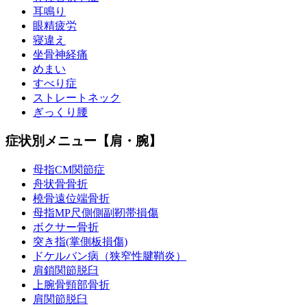
耳鳴り
眼精疲労
寝違え
坐骨神経痛
めまい
すべり症
ストレートネック
ぎっくり腰
症状別メニュー【肩・腕】
母指CM関節症
舟状骨骨折
橈骨遠位端骨折
母指MP尺側側副靭帯損傷
ボクサー骨折
突き指(掌側板損傷)
ドケルバン病（狭窄性腱鞘炎）
肩鎖関節脱臼
上腕骨頸部骨折
肩関節脱臼