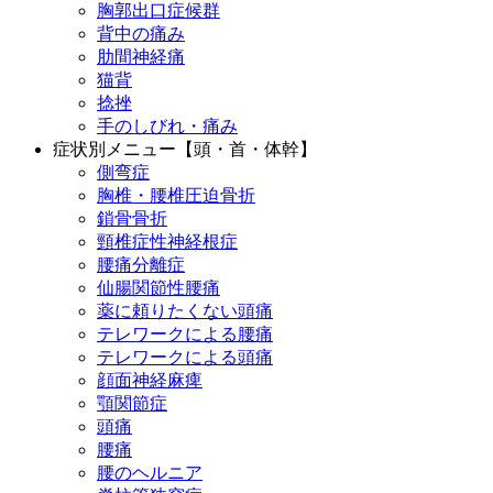
胸郭出口症候群
背中の痛み
肋間神経痛
猫背
捻挫
手のしびれ・痛み
症状別メニュー【頭・首・体幹】
側弯症
胸椎・腰椎圧迫骨折
鎖骨骨折
頸椎症性神経根症
腰痛分離症
仙腸関節性腰痛
薬に頼りたくない頭痛
テレワークによる腰痛
テレワークによる頭痛
顔面神経麻痺
顎関節症
頭痛
腰痛
腰のヘルニア