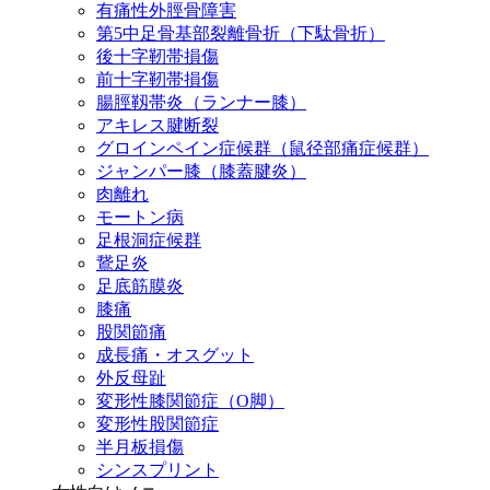
有痛性外脛骨障害
第5中足骨基部裂離骨折（下駄骨折）
後十字靭帯損傷
前十字靭帯損傷
腸脛靱帯炎（ランナー膝）
アキレス腱断裂
グロインペイン症候群（鼠径部痛症候群）
ジャンパー膝（膝蓋腱炎）
肉離れ
モートン病
足根洞症候群
鵞足炎
足底筋膜炎
膝痛
股関節痛
成長痛・オスグット
外反母趾
変形性膝関節症（O脚）
変形性股関節症
半月板損傷
シンスプリント