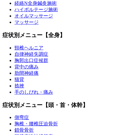
経絡N全身鍼灸施術
ハイボルテージ施術
オイルマッサージ
マッサージ
症状別メニュー【全身】
頸椎ヘルニア
自律神経失調症
胸郭出口症候群
背中の痛み
肋間神経痛
猫背
捻挫
手のしびれ・痛み
症状別メニュー【頭・首・体幹】
側弯症
胸椎・腰椎圧迫骨折
鎖骨骨折