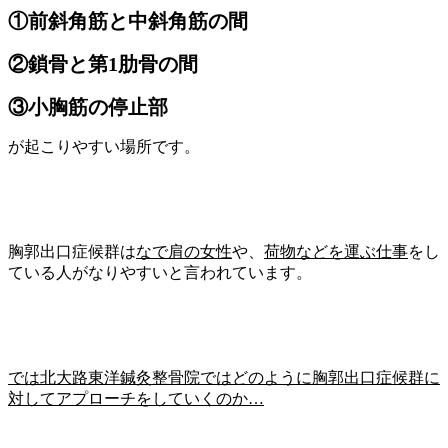
①前斜角筋と中斜角筋の間
②鎖骨と第
1
肋骨の間
③小胸筋の停止部
が起こりやすい場所です。
胸郭出口症候群は
なで肩の女性
や、
荷物などを運ぶ仕事
をし
ている人がなりやすいと言われています。
では北大路東洋鍼灸整骨院ではどのように胸郭出口症候群に
対してアプローチをしていくのか
…