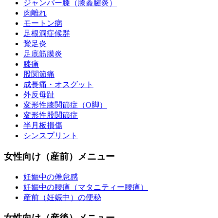
ジャンパー膝（膝蓋腱炎）
肉離れ
モートン病
足根洞症候群
鵞足炎
足底筋膜炎
膝痛
股関節痛
成長痛・オスグット
外反母趾
変形性膝関節症（O脚）
変形性股関節症
半月板損傷
シンスプリント
女性向け（産前）メニュー
妊娠中の倦怠感
妊娠中の腰痛（マタニティー腰痛）
産前（妊娠中）の便秘
女性向け（産後）メニュー