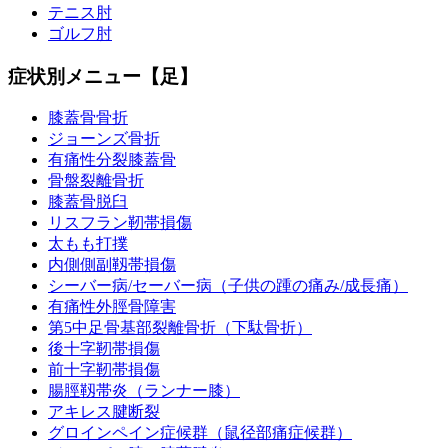
テニス肘
ゴルフ肘
症状別メニュー【足】
膝蓋骨骨折
ジョーンズ骨折
有痛性分裂膝蓋骨
骨盤裂離骨折
膝蓋骨脱臼
リスフラン靭帯損傷
太もも打撲
内側側副靱帯損傷
シーバー病/セーバー病（子供の踵の痛み/成長痛）
有痛性外脛骨障害
第5中足骨基部裂離骨折（下駄骨折）
後十字靭帯損傷
前十字靭帯損傷
腸脛靱帯炎（ランナー膝）
アキレス腱断裂
グロインペイン症候群（鼠径部痛症候群）