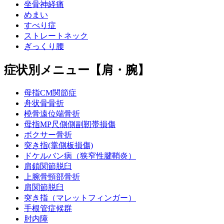
坐骨神経痛
めまい
すべり症
ストレートネック
ぎっくり腰
症状別メニュー【肩・腕】
母指CM関節症
舟状骨骨折
橈骨遠位端骨折
母指MP尺側側副靭帯損傷
ボクサー骨折
突き指(掌側板損傷)
ドケルバン病（狭窄性腱鞘炎）
肩鎖関節脱臼
上腕骨頸部骨折
肩関節脱臼
突き指（マレットフィンガー）
手根管症候群
肘内障