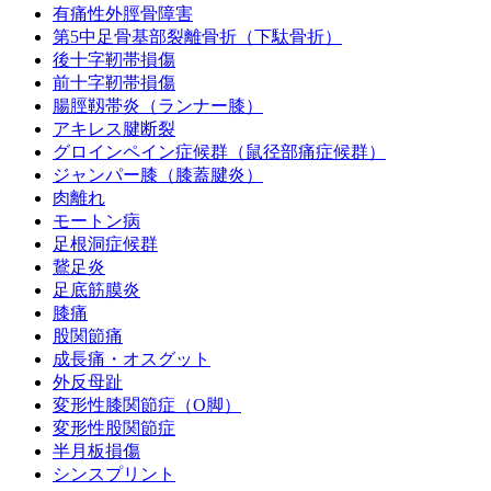
有痛性外脛骨障害
第5中足骨基部裂離骨折（下駄骨折）
後十字靭帯損傷
前十字靭帯損傷
腸脛靱帯炎（ランナー膝）
アキレス腱断裂
グロインペイン症候群（鼠径部痛症候群）
ジャンパー膝（膝蓋腱炎）
肉離れ
モートン病
足根洞症候群
鵞足炎
足底筋膜炎
膝痛
股関節痛
成長痛・オスグット
外反母趾
変形性膝関節症（O脚）
変形性股関節症
半月板損傷
シンスプリント