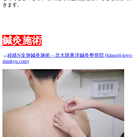
きます。
鍼灸施術
→
経絡N全身鍼灸施術 – 北大路東洋鍼灸整骨院 (kitaooji-toyo-
shinkyu.com)