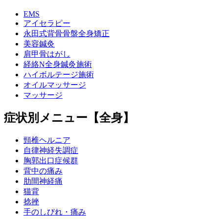
EMS
アイセラピー
永田式背骨骨盤全身矯正
美容鍼灸
肩甲骨はがし
経絡N全身鍼灸施術
ハイボルテージ施術
オイルマッサージ
マッサージ
症状別メニュー【全身】
頸椎ヘルニア
自律神経失調症
胸郭出口症候群
背中の痛み
肋間神経痛
猫背
捻挫
手のしびれ・痛み