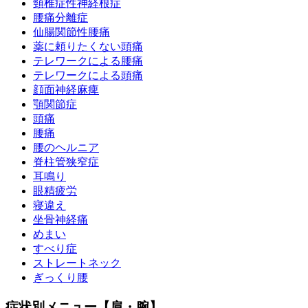
頸椎症性神経根症
腰痛分離症
仙腸関節性腰痛
薬に頼りたくない頭痛
テレワークによる腰痛
テレワークによる頭痛
顔面神経麻痺
顎関節症
頭痛
腰痛
腰のヘルニア
脊柱管狭窄症
耳鳴り
眼精疲労
寝違え
坐骨神経痛
めまい
すべり症
ストレートネック
ぎっくり腰
症状別メニュー【肩・腕】