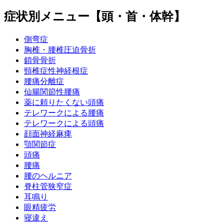
症状別メニュー【頭・首・体幹】
側弯症
胸椎・腰椎圧迫骨折
鎖骨骨折
頸椎症性神経根症
腰痛分離症
仙腸関節性腰痛
薬に頼りたくない頭痛
テレワークによる腰痛
テレワークによる頭痛
顔面神経麻痺
顎関節症
頭痛
腰痛
腰のヘルニア
脊柱管狭窄症
耳鳴り
眼精疲労
寝違え