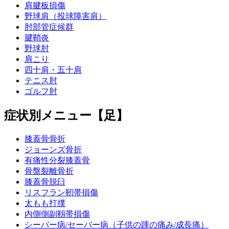
肩腱板損傷
野球肩（投球障害肩）
肘部管症候群
腱鞘炎
野球肘
肩こり
四十肩・五十肩
テニス肘
ゴルフ肘
症状別メニュー【足】
膝蓋骨骨折
ジョーンズ骨折
有痛性分裂膝蓋骨
骨盤裂離骨折
膝蓋骨脱臼
リスフラン靭帯損傷
太もも打撲
内側側副靱帯損傷
シーバー病/セーバー病（子供の踵の痛み/成長痛）