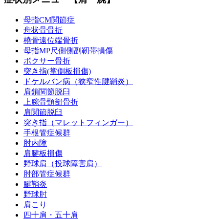
母指CM関節症
舟状骨骨折
橈骨遠位端骨折
母指MP尺側側副靭帯損傷
ボクサー骨折
突き指(掌側板損傷)
ドケルバン病（狭窄性腱鞘炎）
肩鎖関節脱臼
上腕骨頸部骨折
肩関節脱臼
突き指（マレットフィンガー）
手根管症候群
肘内障
肩腱板損傷
野球肩（投球障害肩）
肘部管症候群
腱鞘炎
野球肘
肩こり
四十肩・五十肩