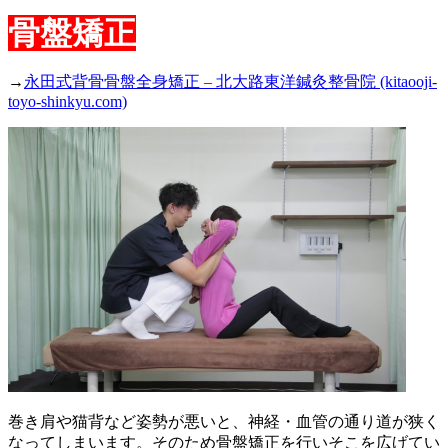
骨盤矯正
→
永田式背骨骨盤全身矯正 – 北大路東洋鍼灸整骨院 (kitaooji-
toyo-shinkyu.com)
巻き肩や猫背など姿勢が悪いと、神経・血管の通り道が狭く
なってしまいます。そのため骨盤矯正を行いそこを広げてい