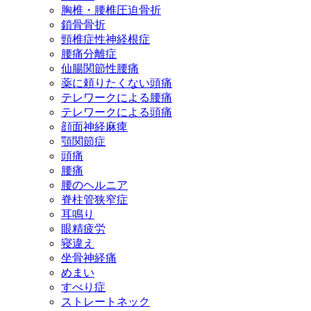
胸椎・腰椎圧迫骨折
鎖骨骨折
頸椎症性神経根症
腰痛分離症
仙腸関節性腰痛
薬に頼りたくない頭痛
テレワークによる腰痛
テレワークによる頭痛
顔面神経麻痺
顎関節症
頭痛
腰痛
腰のヘルニア
脊柱管狭窄症
耳鳴り
眼精疲労
寝違え
坐骨神経痛
めまい
すべり症
ストレートネック