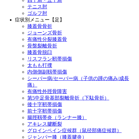
四十肩・五十肩
テニス肘
ゴルフ肘
症状別メニュー【足】
膝蓋骨骨折
ジョーンズ骨折
有痛性分裂膝蓋骨
骨盤裂離骨折
膝蓋骨脱臼
リスフラン靭帯損傷
太もも打撲
内側側副靱帯損傷
シーバー病/セーバー病（子供の踵の痛み/成長
痛）
有痛性外脛骨障害
第5中足骨基部裂離骨折（下駄骨折）
後十字靭帯損傷
前十字靭帯損傷
腸脛靱帯炎（ランナー膝）
アキレス腱断裂
グロインペイン症候群（鼠径部痛症候群）
ジャンパー膝（膝蓋腱炎）