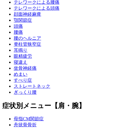
テレワークによる腰痛
テレワークによる頭痛
顔面神経麻痺
顎関節症
頭痛
腰痛
腰のヘルニア
脊柱管狭窄症
耳鳴り
眼精疲労
寝違え
坐骨神経痛
めまい
すべり症
ストレートネック
ぎっくり腰
症状別メニュー【肩・腕】
母指CM関節症
舟状骨骨折