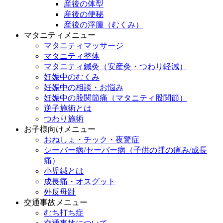
産後の体型
産後の便秘
産後の浮腫（むくみ）
マタニティメニュー
マタニティマッサージ
マタニティ整体
マタニティ鍼灸（安産灸・つわり軽減）
妊娠中のむくみ
妊娠中の相談・お悩み
妊娠中の股関節痛（マタニティ股関節）
逆子施術とは
つわり施術
お子様向けメニュー
おねしょ・チック・夜驚症
シーバー病/セーバー病（子供の踵の痛み/成長
痛）
小児鍼とは
成長痛・オスグット
外反母趾
交通事故メニュー
むち打ち症