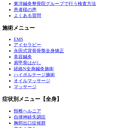
東洋鍼灸整骨院グループで行う検査方法
患者様の声
よくある質問
施術メニュー
EMS
アイセラピー
永田式背骨骨盤全身矯正
美容鍼灸
肩甲骨はがし
経絡N全身鍼灸施術
ハイボルテージ施術
オイルマッサージ
マッサージ
症状別メニュー【全身】
頸椎ヘルニア
自律神経失調症
胸郭出口症候群