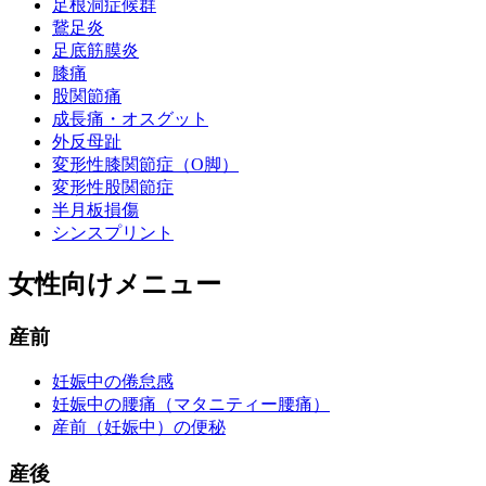
足根洞症候群
鵞足炎
足底筋膜炎
膝痛
股関節痛
成長痛・オスグット
外反母趾
変形性膝関節症（O脚）
変形性股関節症
半月板損傷
シンスプリント
女性向けメニュー
産前
妊娠中の倦怠感
妊娠中の腰痛（マタニティー腰痛）
産前（妊娠中）の便秘
産後