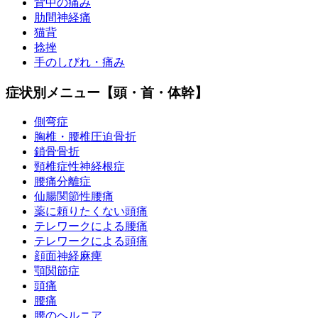
背中の痛み
肋間神経痛
猫背
捻挫
手のしびれ・痛み
症状別メニュー【頭・首・体幹】
側弯症
胸椎・腰椎圧迫骨折
鎖骨骨折
頸椎症性神経根症
腰痛分離症
仙腸関節性腰痛
薬に頼りたくない頭痛
テレワークによる腰痛
テレワークによる頭痛
顔面神経麻痺
顎関節症
頭痛
腰痛
腰のヘルニア