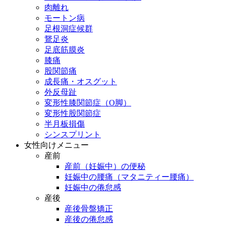
肉離れ
モートン病
足根洞症候群
鵞足炎
足底筋膜炎
膝痛
股関節痛
成長痛・オスグット
外反母趾
変形性膝関節症（O脚）
変形性股関節症
半月板損傷
シンスプリント
女性向けメニュー
産前
産前（妊娠中）の便秘
妊娠中の腰痛（マタニティー腰痛）
妊娠中の倦怠感
産後
産後骨盤矯正
産後の倦怠感