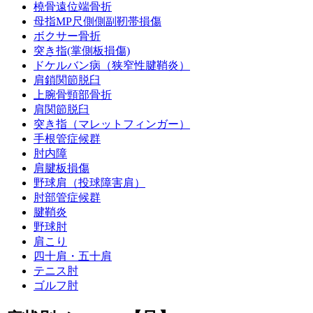
橈骨遠位端骨折
母指MP尺側側副靭帯損傷
ボクサー骨折
突き指(掌側板損傷)
ドケルバン病（狭窄性腱鞘炎）
肩鎖関節脱臼
上腕骨頸部骨折
肩関節脱臼
突き指（マレットフィンガー）
手根管症候群
肘内障
肩腱板損傷
野球肩（投球障害肩）
肘部管症候群
腱鞘炎
野球肘
肩こり
四十肩・五十肩
テニス肘
ゴルフ肘