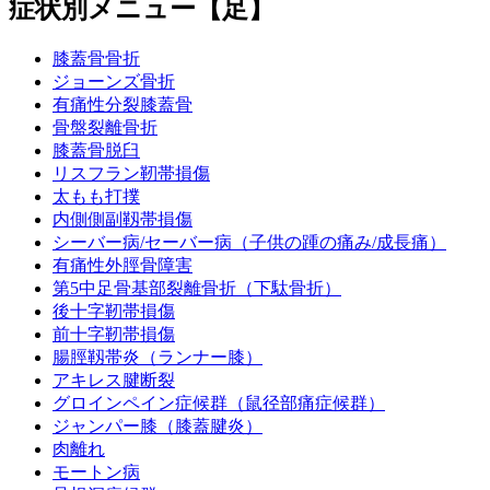
症状別メニュー【足】
膝蓋骨骨折
ジョーンズ骨折
有痛性分裂膝蓋骨
骨盤裂離骨折
膝蓋骨脱臼
リスフラン靭帯損傷
太もも打撲
内側側副靱帯損傷
シーバー病/セーバー病（子供の踵の痛み/成長痛）
有痛性外脛骨障害
第5中足骨基部裂離骨折（下駄骨折）
後十字靭帯損傷
前十字靭帯損傷
腸脛靱帯炎（ランナー膝）
アキレス腱断裂
グロインペイン症候群（鼠径部痛症候群）
ジャンパー膝（膝蓋腱炎）
肉離れ
モートン病