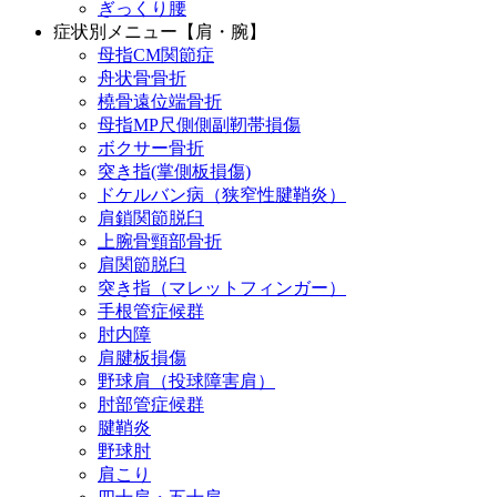
ぎっくり腰
症状別メニュー【肩・腕】
母指CM関節症
舟状骨骨折
橈骨遠位端骨折
母指MP尺側側副靭帯損傷
ボクサー骨折
突き指(掌側板損傷)
ドケルバン病（狭窄性腱鞘炎）
肩鎖関節脱臼
上腕骨頸部骨折
肩関節脱臼
突き指（マレットフィンガー）
手根管症候群
肘内障
肩腱板損傷
野球肩（投球障害肩）
肘部管症候群
腱鞘炎
野球肘
肩こり