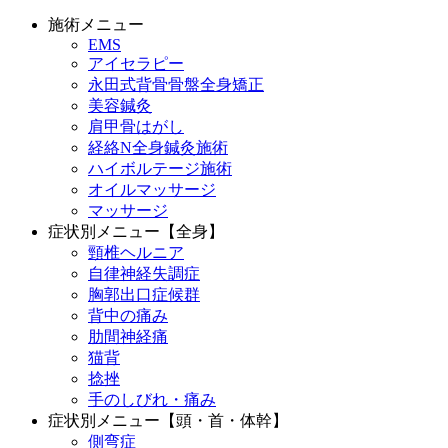
施術メニュー
EMS
アイセラピー
永田式背骨骨盤全身矯正
美容鍼灸
肩甲骨はがし
経絡N全身鍼灸施術
ハイボルテージ施術
オイルマッサージ
マッサージ
症状別メニュー【全身】
頸椎ヘルニア
自律神経失調症
胸郭出口症候群
背中の痛み
肋間神経痛
猫背
捻挫
手のしびれ・痛み
症状別メニュー【頭・首・体幹】
側弯症