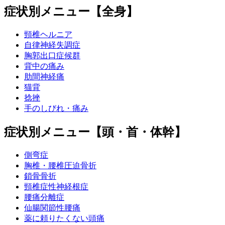
症状別メニュー【全身】
頸椎ヘルニア
自律神経失調症
胸郭出口症候群
背中の痛み
肋間神経痛
猫背
捻挫
手のしびれ・痛み
症状別メニュー【頭・首・体幹】
側弯症
胸椎・腰椎圧迫骨折
鎖骨骨折
頸椎症性神経根症
腰痛分離症
仙腸関節性腰痛
薬に頼りたくない頭痛