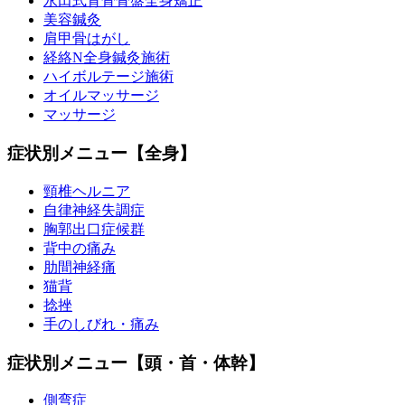
永田式背骨骨盤全身矯正
美容鍼灸
肩甲骨はがし
経絡N全身鍼灸施術
ハイボルテージ施術
オイルマッサージ
マッサージ
症状別メニュー【全身】
頸椎ヘルニア
自律神経失調症
胸郭出口症候群
背中の痛み
肋間神経痛
猫背
捻挫
手のしびれ・痛み
症状別メニュー【頭・首・体幹】
側弯症