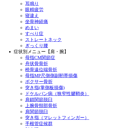
耳鳴り
眼精疲労
寝違え
坐骨神経痛
めまい
すべり症
ストレートネック
ぎっくり腰
症状別メニュー【肩・腕】
母指CM関節症
舟状骨骨折
橈骨遠位端骨折
母指MP尺側側副靭帯損傷
ボクサー骨折
突き指(掌側板損傷)
ドケルバン病（狭窄性腱鞘炎）
肩鎖関節脱臼
上腕骨頸部骨折
肩関節脱臼
突き指（マレットフィンガー）
手根管症候群