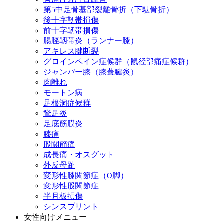
第5中足骨基部裂離骨折（下駄骨折）
後十字靭帯損傷
前十字靭帯損傷
腸脛靱帯炎（ランナー膝）
アキレス腱断裂
グロインペイン症候群（鼠径部痛症候群）
ジャンパー膝（膝蓋腱炎）
肉離れ
モートン病
足根洞症候群
鵞足炎
足底筋膜炎
膝痛
股関節痛
成長痛・オスグット
外反母趾
変形性膝関節症（O脚）
変形性股関節症
半月板損傷
シンスプリント
女性向けメニュー