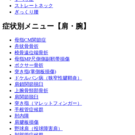
ストレートネック
ぎっくり腰
症状別メニュー【肩・腕】
母指CM関節症
舟状骨骨折
橈骨遠位端骨折
母指MP尺側側副靭帯損傷
ボクサー骨折
突き指(掌側板損傷)
ドケルバン病（狭窄性腱鞘炎）
肩鎖関節脱臼
上腕骨頸部骨折
肩関節脱臼
突き指（マレットフィンガー）
手根管症候群
肘内障
肩腱板損傷
野球肩（投球障害肩）
肘部管症候群