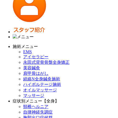
施術メニュー
EMS
アイセラピー
永田式背骨骨盤全身矯正
美容鍼灸
肩甲骨はがし
経絡N全身鍼灸施術
ハイボルテージ施術
オイルマッサージ
マッサージ
症状別メニュー【全身】
頸椎ヘルニア
自律神経失調症
胸郭出口症候群