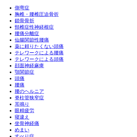
側弯症
胸椎・腰椎圧迫骨折
鎖骨骨折
頸椎症性神経根症
腰痛分離症
仙腸関節性腰痛
薬に頼りたくない頭痛
テレワークによる腰痛
テレワークによる頭痛
顔面神経麻痺
顎関節症
頭痛
腰痛
腰のヘルニア
脊柱管狭窄症
耳鳴り
眼精疲労
寝違え
坐骨神経痛
めまい
すべり症