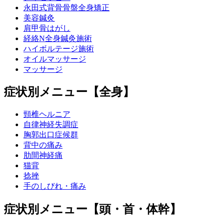
永田式背骨骨盤全身矯正
美容鍼灸
肩甲骨はがし
経絡N全身鍼灸施術
ハイボルテージ施術
オイルマッサージ
マッサージ
症状別メニュー【全身】
頸椎ヘルニア
自律神経失調症
胸郭出口症候群
背中の痛み
肋間神経痛
猫背
捻挫
手のしびれ・痛み
症状別メニュー【頭・首・体幹】