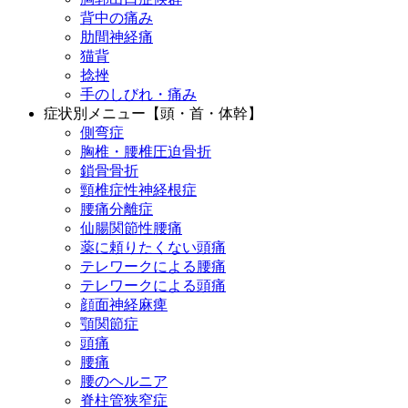
背中の痛み
肋間神経痛
猫背
捻挫
手のしびれ・痛み
症状別メニュー【頭・首・体幹】
側弯症
胸椎・腰椎圧迫骨折
鎖骨骨折
頸椎症性神経根症
腰痛分離症
仙腸関節性腰痛
薬に頼りたくない頭痛
テレワークによる腰痛
テレワークによる頭痛
顔面神経麻痺
顎関節症
頭痛
腰痛
腰のヘルニア
脊柱管狭窄症