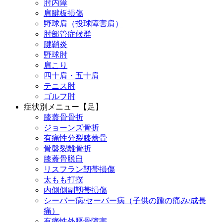
肘内障
肩腱板損傷
野球肩（投球障害肩）
肘部管症候群
腱鞘炎
野球肘
肩こり
四十肩・五十肩
テニス肘
ゴルフ肘
症状別メニュー【足】
膝蓋骨骨折
ジョーンズ骨折
有痛性分裂膝蓋骨
骨盤裂離骨折
膝蓋骨脱臼
リスフラン靭帯損傷
太もも打撲
内側側副靱帯損傷
シーバー病/セーバー病（子供の踵の痛み/成長
痛）
有痛性外脛骨障害