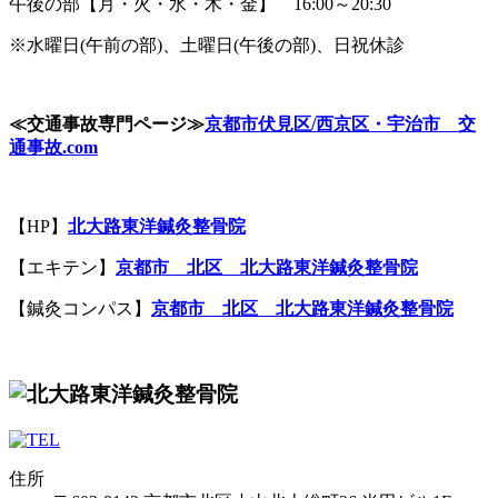
午後の部【月・火・水・木・金】 16:00～20:30
※水曜日(午前の部)、土曜日(午後の部)、日祝休診
≪
交通事故専門ページ
≫
京都市伏見区
/
西京区・宇治市 交
通事故
.com
【HP】
北大路
東洋鍼灸整骨院
【エキテン】
京都市
北区
北大路
東洋鍼灸整骨院
【鍼灸コンパス】
京都市
北区
北大路
東洋鍼灸整骨院
住所