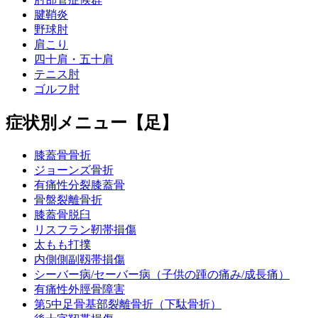
腱鞘炎
野球肘
肩こり
四十肩・五十肩
テニス肘
ゴルフ肘
症状別メニュー【足】
膝蓋骨骨折
ジョーンズ骨折
有痛性分裂膝蓋骨
骨盤裂離骨折
膝蓋骨脱臼
リスフラン靭帯損傷
太もも打撲
内側側副靱帯損傷
シーバー病/セーバー病（子供の踵の痛み/成長痛）
有痛性外脛骨障害
第5中足骨基部裂離骨折（下駄骨折）