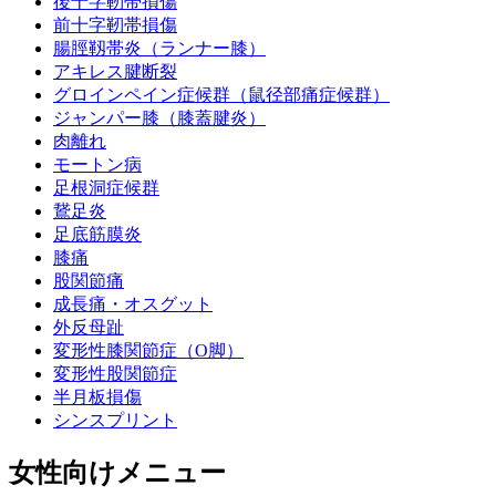
後十字靭帯損傷
前十字靭帯損傷
腸脛靱帯炎（ランナー膝）
アキレス腱断裂
グロインペイン症候群（鼠径部痛症候群）
ジャンパー膝（膝蓋腱炎）
肉離れ
モートン病
足根洞症候群
鵞足炎
足底筋膜炎
膝痛
股関節痛
成長痛・オスグット
外反母趾
変形性膝関節症（O脚）
変形性股関節症
半月板損傷
シンスプリント
女性向けメニュー