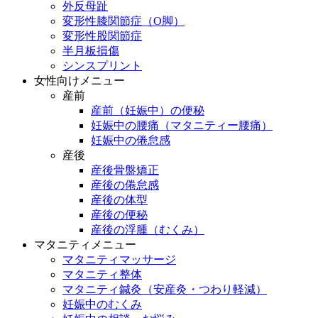
外反母趾
変形性膝関節症（O脚）
変形性股関節症
半月板損傷
シンスプリント
女性向けメニュー
産前
産前（妊娠中）の便秘
妊娠中の腰痛（マタニティー腰痛）
妊娠中の倦怠感
産後
産後骨盤矯正
産後の倦怠感
産後の体型
産後の便秘
産後の浮腫（むくみ）
マタニティメニュー
マタニティマッサージ
マタニティ整体
マタニティ鍼灸（安産灸・つわり軽減）
妊娠中のむくみ