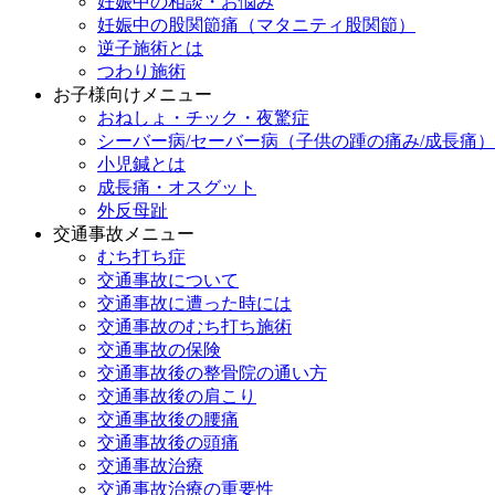
妊娠中の相談・お悩み
妊娠中の股関節痛（マタニティ股関節）
逆子施術とは
つわり施術
お子様向けメニュー
おねしょ・チック・夜驚症
シーバー病/セーバー病（子供の踵の痛み/成長痛）
小児鍼とは
成長痛・オスグット
外反母趾
交通事故メニュー
むち打ち症
交通事故について
交通事故に遭った時には
交通事故のむち打ち施術
交通事故の保険
交通事故後の整骨院の通い方
交通事故後の肩こり
交通事故後の腰痛
交通事故後の頭痛
交通事故治療
交通事故治療の重要性