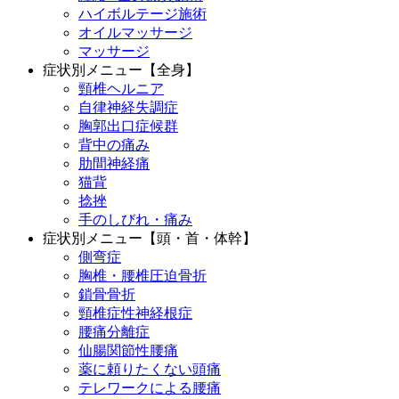
ハイボルテージ施術
オイルマッサージ
マッサージ
症状別メニュー【全身】
頸椎ヘルニア
自律神経失調症
胸郭出口症候群
背中の痛み
肋間神経痛
猫背
捻挫
手のしびれ・痛み
症状別メニュー【頭・首・体幹】
側弯症
胸椎・腰椎圧迫骨折
鎖骨骨折
頸椎症性神経根症
腰痛分離症
仙腸関節性腰痛
薬に頼りたくない頭痛
テレワークによる腰痛