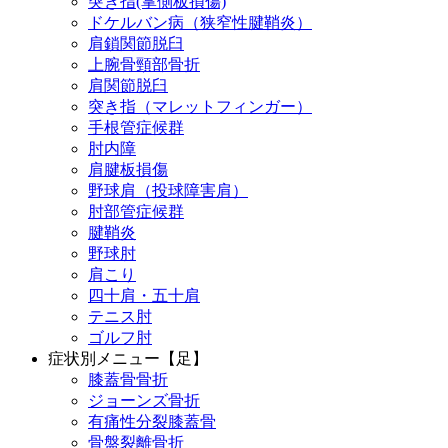
突き指(掌側板損傷)
ドケルバン病（狭窄性腱鞘炎）
肩鎖関節脱臼
上腕骨頸部骨折
肩関節脱臼
突き指（マレットフィンガー）
手根管症候群
肘内障
肩腱板損傷
野球肩（投球障害肩）
肘部管症候群
腱鞘炎
野球肘
肩こり
四十肩・五十肩
テニス肘
ゴルフ肘
症状別メニュー【足】
膝蓋骨骨折
ジョーンズ骨折
有痛性分裂膝蓋骨
骨盤裂離骨折