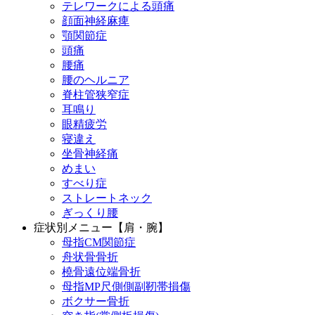
テレワークによる頭痛
顔面神経麻痺
顎関節症
頭痛
腰痛
腰のヘルニア
脊柱管狭窄症
耳鳴り
眼精疲労
寝違え
坐骨神経痛
めまい
すべり症
ストレートネック
ぎっくり腰
症状別メニュー【肩・腕】
母指CM関節症
舟状骨骨折
橈骨遠位端骨折
母指MP尺側側副靭帯損傷
ボクサー骨折