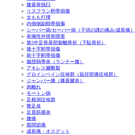
膝蓋骨脱臼
リスフラン靭帯損傷
太もも打撲
内側側副靱帯損傷
シーバー病/セーバー病（子供の踵の痛み/成長痛）
有痛性外脛骨障害
第5中足骨基部裂離骨折（下駄骨折）
後十字靭帯損傷
前十字靭帯損傷
腸脛靱帯炎（ランナー膝）
アキレス腱断裂
グロインペイン症候群（鼠径部痛症候群）
ジャンパー膝（膝蓋腱炎）
肉離れ
モートン病
足根洞症候群
鵞足炎
足底筋膜炎
膝痛
股関節痛
成長痛・オスグット